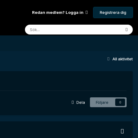
Registrera dig
Redan medlem? Logga in
All aktivitet
Dela
Följare
0