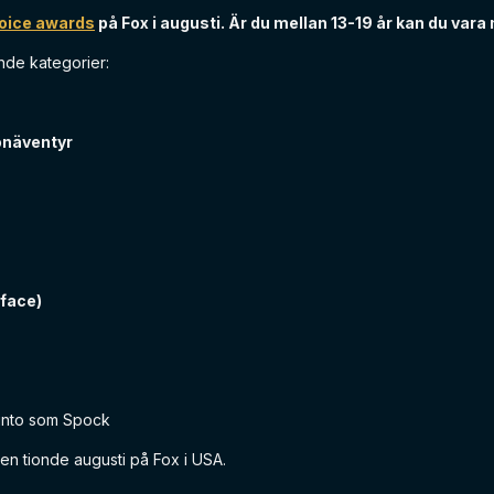
oice awards
på Fox i augusti. Är du mellan 13-19 år kan du vara
nde kategorier:
onäventyr
 face)
uinto som Spock
n tionde augusti på Fox i USA.