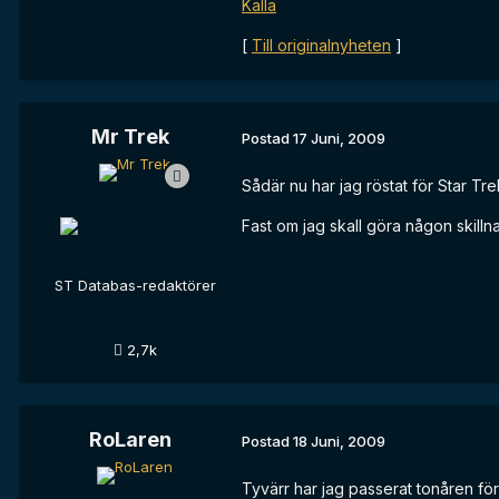
Källa
[
Till originalnyheten
]
Mr Trek
Postad
17 Juni, 2009
Sådär nu har jag röstat för Star Tre
Fast om jag skall göra någon skilln
ST Databas-redaktörer
2,7k
RoLaren
Postad
18 Juni, 2009
Tyvärr har jag passerat tonåren för 