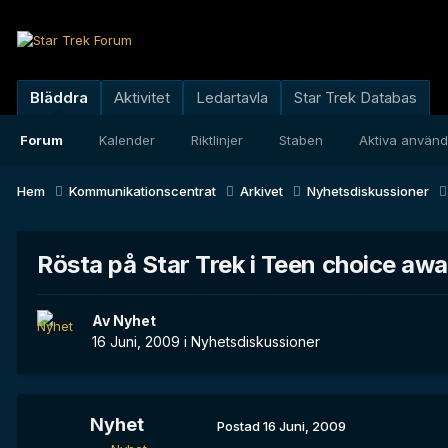
Bläddra
Aktivitet
Ledartavla
Star Trek Databas
Forum
Kalender
Riktlinjer
Staben
Aktiva använ
Hem
Kommunikationscentrat
Arkivet
Nyhetsdiskussioner
Rösta på Star Trek i Teen choice aw
Av
Nyhet
16 Juni, 2009
i
Nyhetsdiskussioner
Nyhet
Postad
16 Juni, 2009