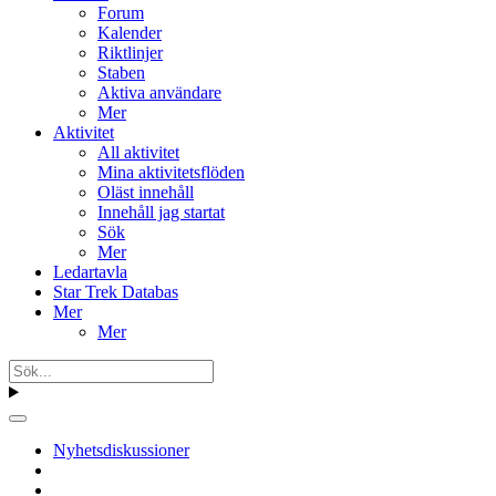
Forum
Kalender
Riktlinjer
Staben
Aktiva användare
Mer
Aktivitet
All aktivitet
Mina aktivitetsflöden
Oläst innehåll
Innehåll jag startat
Sök
Mer
Ledartavla
Star Trek Databas
Mer
Mer
Nyhetsdiskussioner