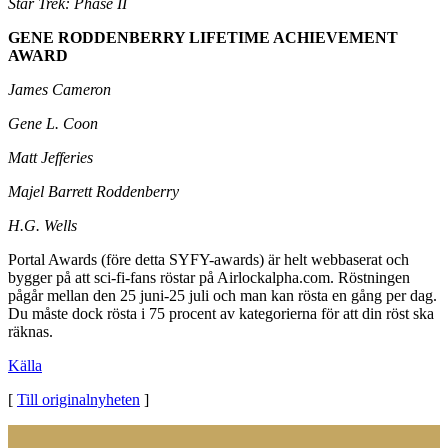
Star Trek: Phase II
GENE RODDENBERRY LIFETIME ACHIEVEMENT
AWARD
James Cameron
Gene L. Coon
Matt Jefferies
Majel Barrett Roddenberry
H.G. Wells
Portal Awards (före detta SYFY-awards) är helt webbaserat och
bygger på att sci-fi-fans röstar på Airlockalpha.com. Röstningen
pågår mellan den 25 juni-25 juli och man kan rösta en gång per dag.
Du måste dock rösta i 75 procent av kategorierna för att din röst ska
räknas.
Källa
[
Till originalnyheten
]