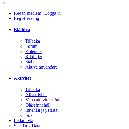
×
Redan medlem? Logga in
Registrera dig
Bläddra
Tillbaka
Forum
Kalender
Riktlinjer
Staben
Aktiva användare
Aktivitet
Tillbaka
All aktivitet
Mina aktivitetsflöden
Oläst innehåll
Innehåll jag startat
Sök
Ledartavla
Star Trek Databas