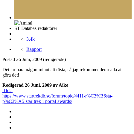
ST Databas-redaktörer
3,4k
Rapport
Postad
26 Juni, 2009
(redigerade)
Det tar bara någon minut att rösta, så jag rekommenderar alla att
göra det!
Redigerad
26 Juni, 2009
av Aike
Dela
https://www.startrekdb.se/forum/topic/4411-r%C3%B6sta-
p%C3%A5-star-trek-i-portal-awards/