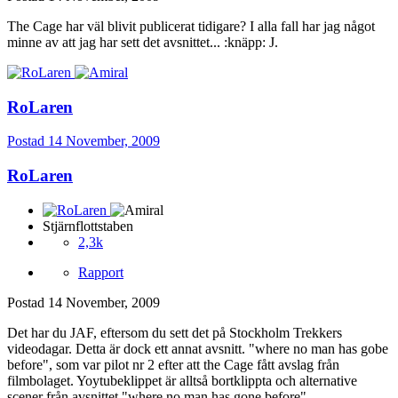
The Cage har väl blivit publicerat tidigare? I alla fall har jag något
minne av att jag har sett det avsnittet... :knäpp: J.
RoLaren
Postad
14 November, 2009
RoLaren
Stjärnflottstaben
2,3k
Rapport
Postad
14 November, 2009
Det har du JAF, eftersom du sett det på Stockholm Trekkers
videodagar. Detta är dock ett annat avsnitt. "where no man has gobe
before", som var pilot nr 2 efter att the Cage fått avslag från
filmbolaget. Yoytubeklippet är alltså bortklippta och alternative
scener från avsnittet "where no man has gone before".