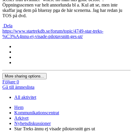
Öppningsscenen var helt annorlunda bl a. Kul att se, men inte
skaffar jag dem på blueray pga de här scenerna. Jag har redan ju
TOS på dvd.
Dela
https://www.startrekdb.se/forum/topic/4749-star-treks-
%C3%A4nnu-ej-visade-pilotavsnitt-ges-ut/
More sharing options...
Följare
0
Gå till ämneslista
All aktivitet
Hem
Kommunikationscentrat
Arkivet
Nyhetsdiskussioner
Star Treks ännu ej visade pilotavsnitt ges ut