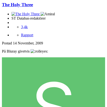
The Holy Three
ST Databas-redaktörer
3,4k
Rapport
Postad
14 November, 2009
På Bluray givetvis