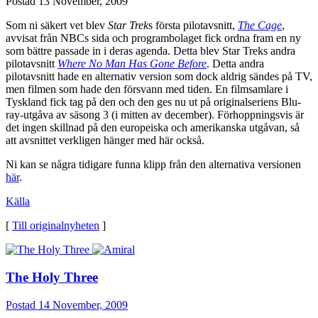
Postad
13 November, 2009
Som ni säkert vet blev
Star Trek
s första pilotavsnitt,
The Cage
,
avvisat från NBCs sida och programbolaget fick ordna fram en ny
som bättre passade in i deras agenda. Detta blev Star Treks andra
pilotavsnitt
Where No Man Has Gone Before
. Detta andra
pilotavsnitt hade en alternativ version som dock aldrig sändes på TV,
men filmen som hade den försvann med tiden. En filmsamlare i
Tyskland fick tag på den och den ges nu ut på originalseriens Blu-
ray-utgåva av säsong 3 (i mitten av december). Förhoppningsvis är
det ingen skillnad på den europeiska och amerikanska utgåvan, så
att avsnittet verkligen hänger med här också.
Ni kan se några tidigare funna klipp från den alternativa versionen
här
.
Källa
[
Till originalnyheten
]
The Holy Three
Postad
14 November, 2009