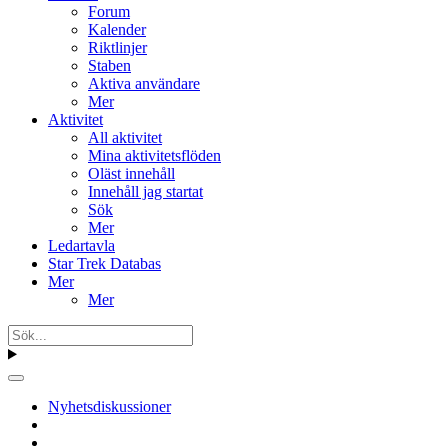
Forum
Kalender
Riktlinjer
Staben
Aktiva användare
Mer
Aktivitet
All aktivitet
Mina aktivitetsflöden
Oläst innehåll
Innehåll jag startat
Sök
Mer
Ledartavla
Star Trek Databas
Mer
Mer
Nyhetsdiskussioner