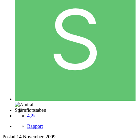
Stjärnflottstaben
4,2k
Rapport
Postad
14 November, 2009