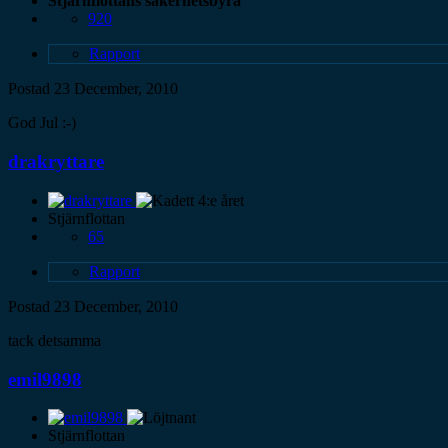
Stjärnflottans säkerhetsbyrå
920
Rapport
Postad
23 December, 2010
God Jul :-)
drakryttare
Stjärnflottan
65
Rapport
Postad
23 December, 2010
tack detsamma
emil9898
Stjärnflottan