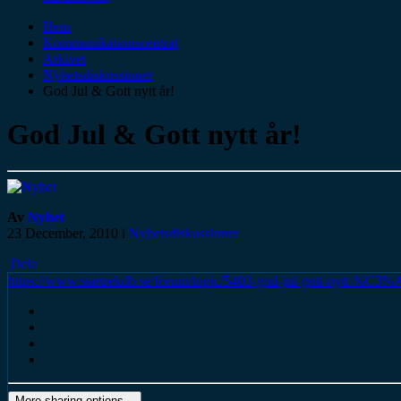
Hem
Kommunikationscentrat
Arkivet
Nyhetsdiskussioner
God Jul & Gott nytt år!
God Jul & Gott nytt år!
Av
Nyhet
23 December, 2010
i
Nyhetsdiskussioner
Dela
https://www.startrekdb.se/forum/topic/5403-god-jul-gott-nytt-%C3%
More sharing options...