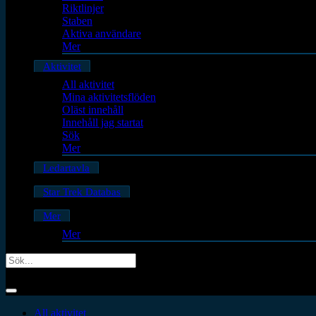
Riktlinjer
Staben
Aktiva användare
Mer
Aktivitet
All aktivitet
Mina aktivitetsflöden
Oläst innehåll
Innehåll jag startat
Sök
Mer
Ledartavla
Star Trek Databas
Mer
Mer
All aktivitet