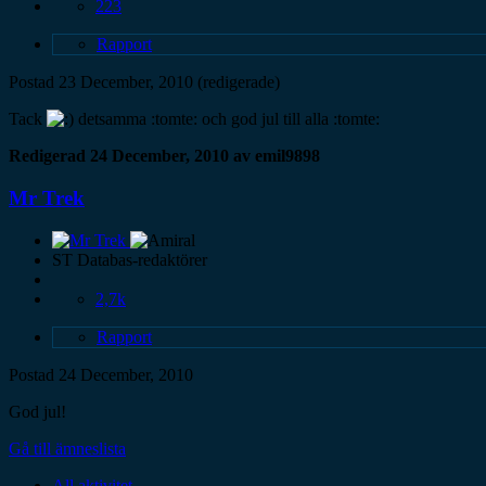
223
Rapport
Postad
23 December, 2010
(redigerade)
Tack
detsamma :tomte: och god jul till alla :tomte:
Redigerad
24 December, 2010
av emil9898
Mr Trek
ST Databas-redaktörer
2,7k
Rapport
Postad
24 December, 2010
God jul!
Gå till ämneslista
All aktivitet