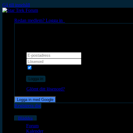
Gå till innehåll
Redan medlem? Logga in
Logga in
Kom ihåg mig
Rekommenderas inte på datorer som dela
Logga in
Glömt ditt lösenord?
Logga in med Google
Registrera dig
Bläddra
Forum
Kalender