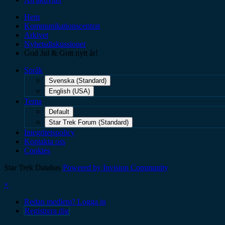
Hem
Kommunikationscentrat
Arkivet
Nyhetsdiskussioner
God Jul & Gott nytt år!
Språk
Svenska (Standard)
English (USA)
Tema
Default
Star Trek Forum (Standard)
Integritetspolicy
Kontakta oss
Cookies
Star Trek Databas
Powered by Invision Community
×
Redan medlem? Logga in
Registrera dig