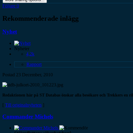
Följare
0
Rekommenderade inlägg
Nyhet
Nyheter
4,2k
Rapport
Postad
23 December, 2010
Redaktionen här på ST Databas önskar alla besökare och Trekkers en rikti
[
Till originalnyheten
]
Commander Michels