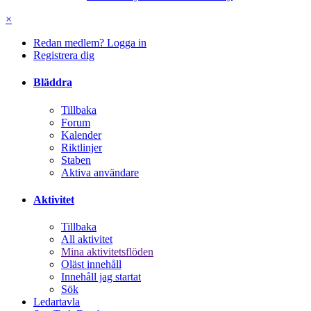
×
Redan medlem? Logga in
Registrera dig
Bläddra
Tillbaka
Forum
Kalender
Riktlinjer
Staben
Aktiva användare
Aktivitet
Tillbaka
All aktivitet
Mina aktivitetsflöden
Oläst innehåll
Innehåll jag startat
Sök
Ledartavla