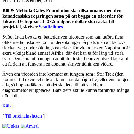
Postad
17 December, 2011
Bill & Melinda Gates Foundation ska tillsammans med den
kanadensiska regeringen satsa på att bygga en tricorder för
läkare. De hoppas att 38,5 miljoner dollar ska räcka till
projektet, skriver
Seattletimes
.
Syftet är att bygga en batteridriven tricorder som kan utföra flera
olika medicinska test och undersökningar på plats utan att behöva
skicka i väg undersökningsmaterialet för vidare tester. Något som är
extra viktigt bland annat i Afrika, där det kan ta för lång tid att få
svar. Den stora utmaningen är att fler tester behöver utvecklas samt
att få dem att fungera i en apparat, skriver tidningen vidare.
Även om tricorden inte kommer att fungera som i Star Trek (den
kommer till exempel inte att kunna rädda några liv) eller ens fungera
alls, så hoppas läkarna att det ska leda till att snabbare
diagnosmetoder upptäcks. Bara detta skulle kunna förhindra många
dödsfall.
Källa
[
Till originalnyheten
]