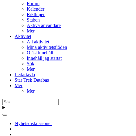
Forum
Kalender
Riktlinjer
Staben
Aktiva användare
Mer
Aktivitet
All aktivitet
Mina aktivitetsflöden
Oläst innehåll
Innehåll jag startat
Sök
Mer
Ledartavla
Star Trek Databas
Mer
Mer
Nyhetsdiskussioner