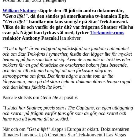
Postad
30 Juli, 2012
(redigerade)
William Shatner
släppte den 28 juli sin andra dokumentär,
"Get a life!"
, då den sändes på amerikanska tv-kanalen Epix.
"Get a life!"
handlar om fans som går på Star Trek-konvent.
Vilka de är och varför de går dit? var frågorna Shatner ville ha
svar på. Något han lyckas väl med, tycker
Trekmovie.coms
redaktör Anthony Pascale.
Han skriver:
""Get a life!" är en välgjord upptäcksfärd om fandom i allmänhet
och om Star Trek-fans i synnerhet, fastän den lägger lite för mycket
betoning på fans som klär ut sig. Även de som inte är trekkies eller
trekkers får en god förståelse av orsakerna bakom fans beteende,
och det är till och med möjligt att den förkastar några av
stereotyperna om fans. Det finns några avsnitt som är lite
långsamma, men på det stora hela är dokumentärens tempo rappt
och den känns faktiskt lite kort."
Pascale slutsats om
Get a life
är positiv:
"I slutet har Shatner, precis som i The Captains, en egen utläggning
och svarar på frågan varför fans gör som de gör, och svaret och
hans resa att komma dit är sevärd."
När och om
"Get a life!"
släpps i Europa är oklart. Dokumentären
filmades i huvudsak på Creations Star Trek-konvent i Las Vegas