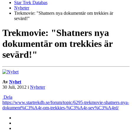
Star Trek Databas
Nyheter
Trekmovie: "Shatners nya dokumentär om trekkies är
sevärd!"
Trekmovie: "Shatners nya
dokumentär om trekkies är
sevärd!"
Av
Nyhet
30 Juli, 2012
i
Nyheter
Dela
https://www.startrekdb.se/forum/topic/6295-trekmovie-shatners-nya-
dokument%C3%A4r-om-trekkies-%C3%A4r-sev%C3%A4rd/