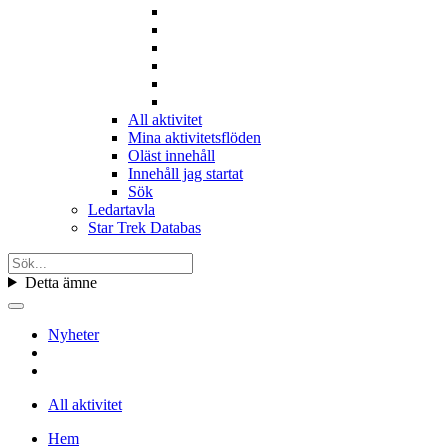
All aktivitet
Mina aktivitetsflöden
Oläst innehåll
Innehåll jag startat
Sök
Ledartavla
Star Trek Databas
Detta ämne
Nyheter
All aktivitet
Hem