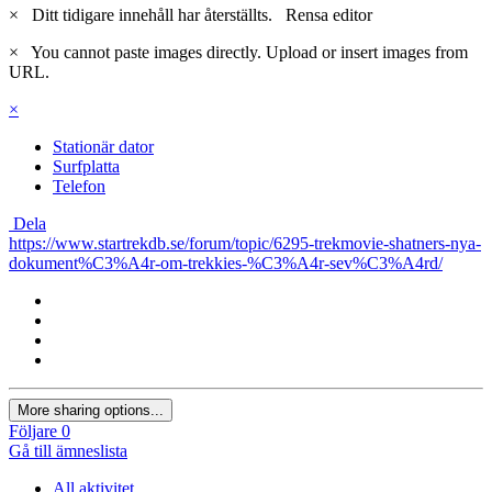
×
Ditt tidigare innehåll har återställts.
Rensa editor
×
You cannot paste images directly. Upload or insert images from
URL.
×
Stationär dator
Surfplatta
Telefon
Dela
https://www.startrekdb.se/forum/topic/6295-trekmovie-shatners-nya-
dokument%C3%A4r-om-trekkies-%C3%A4r-sev%C3%A4rd/
More sharing options...
Följare
0
Gå till ämneslista
All aktivitet