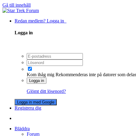
Gå till innehåll
Redan medlem? Logga in
Logga in
Kom ihåg mig
Rekommenderas inte på datorer som dela
Logga in
Glömt ditt lösenord?
Logga in med Google
Registrera dig
Bläddra
Forum