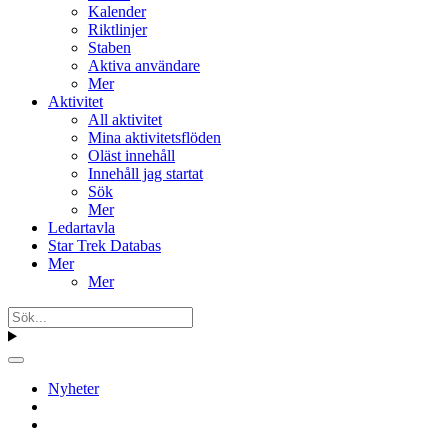
Kalender
Riktlinjer
Staben
Aktiva användare
Mer
Aktivitet
All aktivitet
Mina aktivitetsflöden
Oläst innehåll
Innehåll jag startat
Sök
Mer
Ledartavla
Star Trek Databas
Mer
Mer
Nyheter