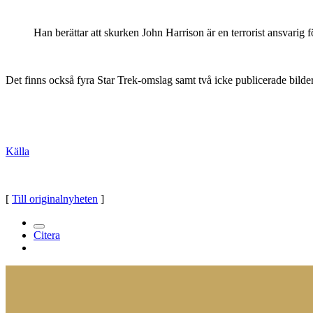
Han berättar att skurken John Harrison är en terrorist ansvarig
Det finns också fyra Star Trek-omslag samt två icke publicerade bilder
Källa
[
Till originalnyheten
]
Citera