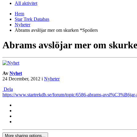
All aktivitet
Hem
Star Trek Databas
Nyheter
Abrams avslöjar mer om skurken *Spoilers
Abrams avslöjar mer om skurke
Av
Nyhet
24 December, 2012
i
Nyheter
Dela
https://www.startrekdb.se/forum/topic/6586-abrams-avsl%C3%B6jar-
More sharing options...