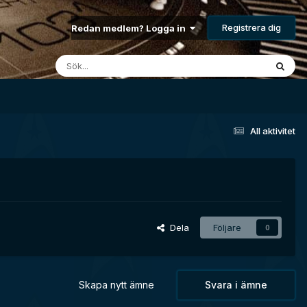
Registrera dig
Redan medlem? Logga in
All aktivitet
Dela
Följare
0
Skapa nytt ämne
Svara i ämne