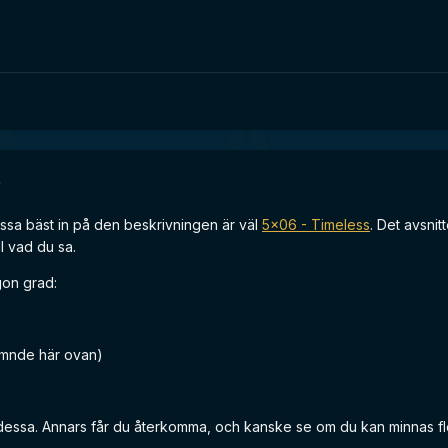
)
assa bäst in på den beskrivningen är väl
5x06 - Timeless
. Det avsni
ll vad du sa.
gon grad:
ämnde här ovan)
v dessa. Annars får du återkomma, och kanske se om du kan minnas fle