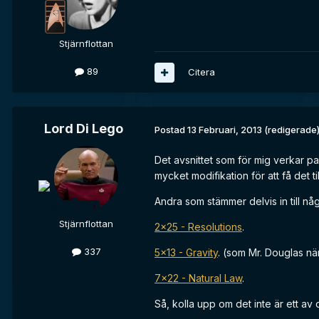
Stjärnflottan
89
Citera
Lord Di Lego
Postad
13 Februari, 2013
(redigerade
Det avsnittet som för mig verkar p
mycket modifikation för att få det ti
Andra som stämmer delvis in till nå
Stjärnflottan
2x25 - Resolutions
.
337
5x13 - Gravity
. (som Mr. Douglas n
7x22 - Natural Law
.
Så, kolla upp om det inte är ett a