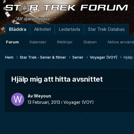
Bläddra
Aktivitet
Ledartavla
Star Trek Databas
Forum
Kalender
Riktlinjer
Staben
Aktiva använ
Hem
Star Trek - Serier & filmer
Serier
Voyager (VOY)
Hjälp 
Hjälp mig att hitta avsnittet
Av
Weyoun
13 Februari, 2013
i
Voyager (VOY)