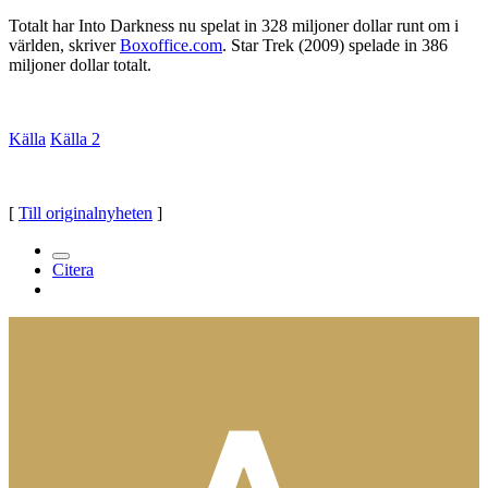
Totalt har Into Darkness nu spelat in 328 miljoner dollar runt om i
världen, skriver
Boxoffice.com
. Star Trek (2009) spelade in 386
miljoner dollar totalt.
Källa
Källa 2
[
Till originalnyheten
]
Citera