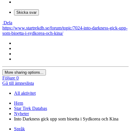
Skicka svar
Dela
https://www.startrekdb.se/forum/topic/7024-into-darkness-gick-upp-
som-bioetta-i-sydkorea-och-kina/
More sharing options...
Följare
0
Gå till ämneslista
All aktivitet
Hem
Star Trek Databas
Nyheter
Into Darkness gick upp som bioetta i Sydkorea och Kina
Språk