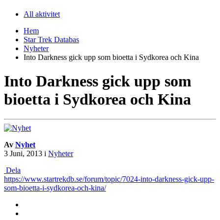
All aktivitet
Hem
Star Trek Databas
Nyheter
Into Darkness gick upp som bioetta i Sydkorea och Kina
Into Darkness gick upp som
bioetta i Sydkorea och Kina
Av
Nyhet
3 Juni, 2013
i
Nyheter
Dela
https://www.startrekdb.se/forum/topic/7024-into-darkness-gick-upp-
som-bioetta-i-sydkorea-och-kina/