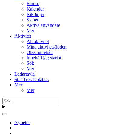
Forum
Kalender
Riktlinjer
Staben
Aktiva användare
Mer
Aktivitet
All aktivitet
Mina aktivitetsflöden
Oläst innehåll
Innehåll jag startat
Sök
Mer
Ledartavla
Star Trek Databas
Mer
Mer
Nyheter