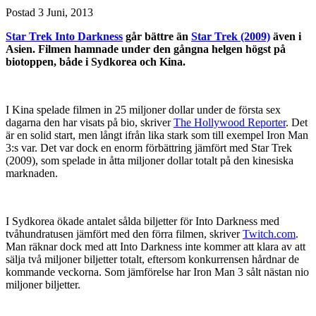
Postad
3 Juni, 2013
Star Trek Into Darkness
går bättre än
Star Trek (2009)
även i
Asien. Filmen hamnade under den gångna helgen högst på
biotoppen, både i Sydkorea och Kina.
I Kina spelade filmen in 25 miljoner dollar under de första sex
dagarna den har visats på bio, skriver
The Hollywood Reporter
. Det
är en solid start, men långt ifrån lika stark som till exempel Iron Man
3:s var. Det var dock en enorm förbättring jämfört med Star Trek
(2009), som spelade in åtta miljoner dollar totalt på den kinesiska
marknaden.
I Sydkorea ökade antalet sålda biljetter för Into Darkness med
tvåhundratusen jämfört med den förra filmen, skriver
Twitch.com
.
Man räknar dock med att Into Darkness inte kommer att klara av att
sälja två miljoner biljetter totalt, eftersom konkurrensen hårdnar de
kommande veckorna. Som jämförelse har Iron Man 3 sålt nästan nio
miljoner biljetter.