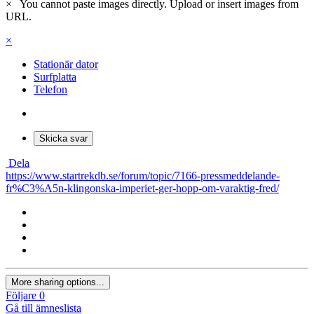
×
You cannot paste images directly. Upload or insert images from
URL.
×
Stationär dator
Surfplatta
Telefon
Skicka svar
Dela
https://www.startrekdb.se/forum/topic/7166-pressmeddelande-
fr%C3%A5n-klingonska-imperiet-ger-hopp-om-varaktig-fred/
More sharing options...
Följare
0
Gå till ämneslista