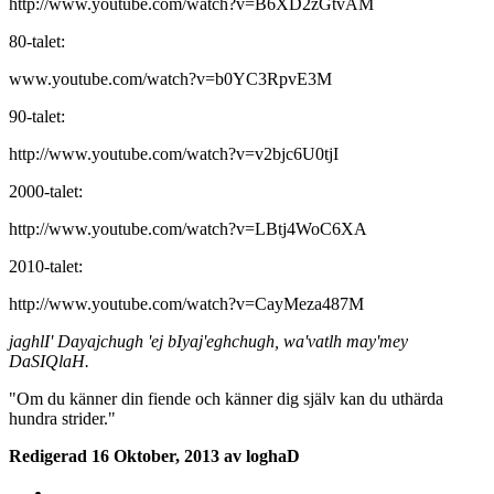
http://www.youtube.com/watch?v=B6XD2zGtvAM
80-talet:
www.youtube.com/watch?v=b0YC3RpvE3M
90-talet:
http://www.youtube.com/watch?v=v2bjc6U0tjI
2000-talet:
http://www.youtube.com/watch?v=LBtj4WoC6XA
2010-talet:
http://www.youtube.com/watch?v=CayMeza487M
jaghlI' Dayajchugh 'ej bIyaj'eghchugh, wa'vatlh may'mey
DaSIQlaH.
"Om du känner din fiende och känner dig själv kan du uthärda
hundra strider."
Redigerad
16 Oktober, 2013
av loghaD