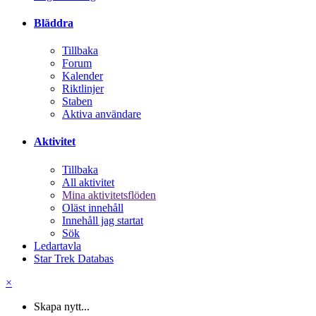
Bläddra
Tillbaka
Forum
Kalender
Riktlinjer
Staben
Aktiva användare
Aktivitet
Tillbaka
All aktivitet
Mina aktivitetsflöden
Oläst innehåll
Innehåll jag startat
Sök
Ledartavla
Star Trek Databas
×
Skapa nytt...