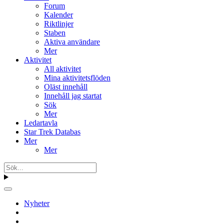
Forum
Kalender
Riktlinjer
Staben
Aktiva användare
Mer
Aktivitet
All aktivitet
Mina aktivitetsflöden
Oläst innehåll
Innehåll jag startat
Sök
Mer
Ledartavla
Star Trek Databas
Mer
Mer
Nyheter