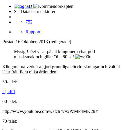
ST Databas-redaktörer
752
Rapport
Postad
16 Oktober, 2013
(redigerade)
Mysigt! Det visar på att klingonerna har god
musiksmak och gillar "the 80´s"!
Klingonerna verkar a gjort grundliga efterforskningar och valt ut
låtar från flera olika årtionden:
50-talet:
Ljudfil
60-talet:
http://www.youtube.com/watch?v=xPzMP4MK2hY
70-talet: