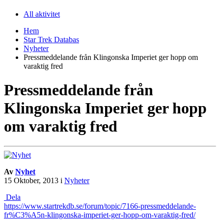
All aktivitet
Hem
Star Trek Databas
Nyheter
Pressmeddelande från Klingonska Imperiet ger hopp om
varaktig fred
Pressmeddelande från
Klingonska Imperiet ger hopp
om varaktig fred
Av
Nyhet
15 Oktober, 2013
i
Nyheter
Dela
https://www.startrekdb.se/forum/topic/7166-pressmeddelande-
fr%C3%A5n-klingonska-imperiet-ger-hopp-om-varaktig-fred/