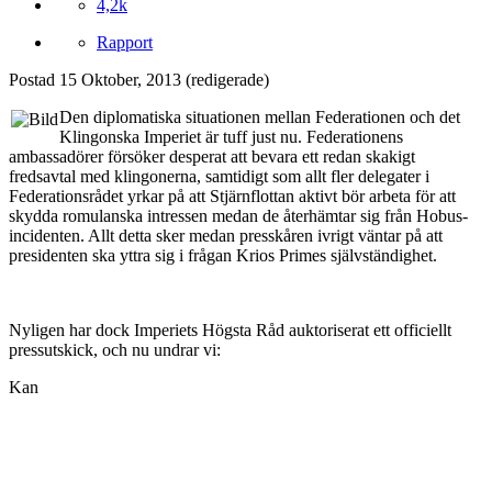
4,2k
Rapport
Postad
15 Oktober, 2013
(redigerade)
Den diplomatiska situationen mellan Federationen och det
Klingonska Imperiet är tuff just nu. Federationens
ambassadörer försöker desperat att bevara ett redan skakigt
fredsavtal med klingonerna, samtidigt som allt fler delegater i
Federationsrådet yrkar på att Stjärnflottan aktivt bör arbeta för att
skydda romulanska intressen medan de återhämtar sig från Hobus-
incidenten. Allt detta sker medan presskåren ivrigt väntar på att
presidenten ska yttra sig i frågan Krios Primes självständighet.
Nyligen har dock Imperiets Högsta Råd auktoriserat ett officiellt
pressutskick, och nu undrar vi:
Kan