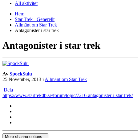
All aktivitet
Hem
Star Trek - Generellt
Allmänt om Star Trek
Antagonister i star trek
Antagonister i star trek
Av
SpockSulu
25 November, 2013
i
Allmänt om Star Trek
Dela
https://www.startrekdb.se/forum/topic/7216-antagonister-i-star-trek/
More sharing options...