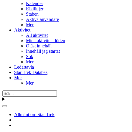
Kalender
Riktlinjer
Staben
Aktiva användare
Mer
Aktivitet
All aktivitet
Mina aktivitetsflöden
Oläst innehåll
Innehåll jag startat
Sök
Mer
Ledartavla
Star Trek Databas
Mer
Mer
Allmänt om Star Trek