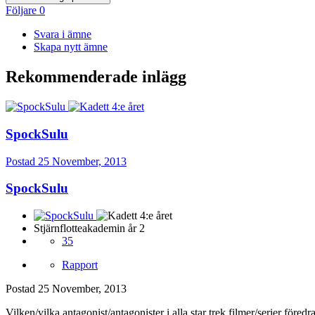
Följare
0
Svara i ämne
Skapa nytt ämne
Rekommenderade inlägg
SpockSulu
Postad
25 November, 2013
SpockSulu
Stjärnflotteakademin år 2
35
Rapport
Postad
25 November, 2013
Vilken/vilka antagonist/antagonister i alla star trek filmer/serier föredr