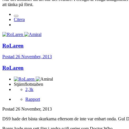
att tänka på först.
Citera
RoLaren
Postad
26 November, 2013
RoLaren
Stjärnflottstaben
2,3k
Rapport
Postad
26 November, 2013
DS9 hade det bästa skurkarna eftersom de inte var enbart onda. Gul D
Borgs hade man sett förr i andra scifi serier som Doctor Who.