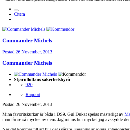
Citera
Commander Michels
Postad
26 November, 2013
Commander Michels
Stjärnflottans säkerhetsbyrå
920
Rapport
Postad
26 November, 2013
Mina favoritskurkar är båda i DS9. Gul Dukat spelas mästerligt av
Ma
man får se så mycket av dem. Jag minns hur mycket jag avskydde dem f
När det kommer till art blir det svårare. Ferengis är roliga antagoniste