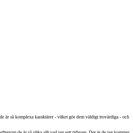
 de är så komplexa karaktärer - vilket gör dem väldigt trovärdiga - och
 eftersom de är så olika allt vad jag sett tidigare. Det är de jag kommer