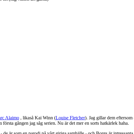
rc Alaimo
, likaså Kai Winn (
Louise Fletcher
). Jag gillar dem eftersom
örsta gången jag såg serien. Nu är det mer en sorts hatkärlek haha.
r - de är som en parodi på vårt giriga samhälle - och Borgs är intressanta