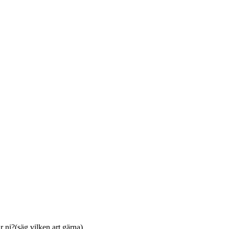
ar ni?(säg vilken art gärna)