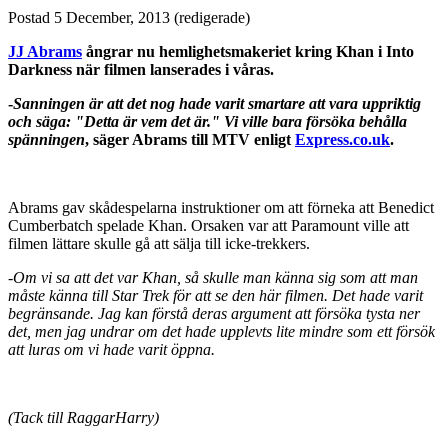
Postad
5 December, 2013
(redigerade)
JJ Abrams
ångrar nu hemlighetsmakeriet kring Khan i Into
Darkness när filmen lanserades i våras.
-
Sanningen är att det nog hade varit smartare att vara uppriktig
och säga: "Detta är vem det är." Vi ville bara försöka behålla
spänningen
, säger Abrams till MTV enligt
Express.co.uk
.
Abrams gav skådespelarna instruktioner om att förneka att Benedict
Cumberbatch spelade Khan. Orsaken var att Paramount ville att
filmen lättare skulle gå att sälja till icke-trekkers.
-
Om vi sa att det var Khan, så skulle man känna sig som att man
måste känna till Star Trek för att se den här filmen. Det hade varit
begränsande. Jag kan förstå deras argument att försöka tysta ner
det, men jag undrar om det hade upplevts lite mindre som ett försök
att luras om vi hade varit öppna.
(Tack till RaggarHarry)