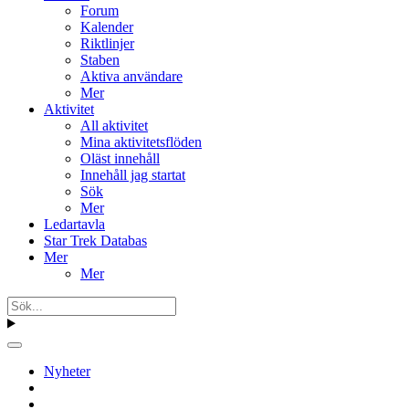
Forum
Kalender
Riktlinjer
Staben
Aktiva användare
Mer
Aktivitet
All aktivitet
Mina aktivitetsflöden
Oläst innehåll
Innehåll jag startat
Sök
Mer
Ledartavla
Star Trek Databas
Mer
Mer
Nyheter