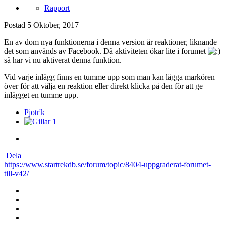
Rapport
Postad
5 Oktober, 2017
En av dom nya funktionerna i denna version är reaktioner, liknande
det som används av Facebook. Då aktiviteten ökar lite i forumet
så har vi nu aktiverat denna funktion.
Vid varje inlägg finns en tumme upp som man kan lägga markören
över för att välja en reaktion eller direkt klicka på den för att ge
inlägget en tumme upp.
Pjotr'k
1
Dela
https://www.startrekdb.se/forum/topic/8404-uppgraderat-forumet-
till-v42/