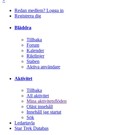
×
Redan medlem? Logga in
Registrera dig
Bläddra
Tillbaka
Forum
Kalender
Riktlinjer
Staben
Aktiva användare
Aktivitet
Tillbaka
All aktivitet
Mina aktivitetsflöden
Oläst innehåll
Innehåll jag startat
Sök
Ledartavla
Star Trek Databas