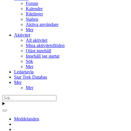
Forum
Kalender
Riktlinjer
Staben
Aktiva användare
Mer
Aktivitet
All aktivitet
Mina aktivitetsflöden
Oläst innehåll
Innehåll jag startat
Sök
Mer
Ledartavla
Star Trek Databas
Mer
Mer
Meddelanden