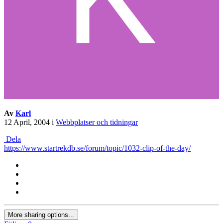
Av
Karl
12 April, 2004
i
Webbplatser och tidningar
Dela
https://www.startrekdb.se/forum/topic/1032-clip-of-the-day/
More sharing options...