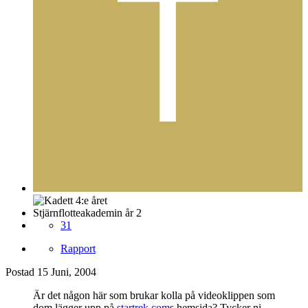
Stjärnflotteakademin år 2
31
Rapport
Postad
15 Juni, 2004
Är det någon här som brukar kolla på videoklippen som
dom lägger upp på
startrek.com
s hemsida? Tycker ni