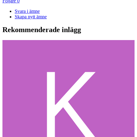
Följare
0
Svara i ämne
Skapa nytt ämne
Rekommenderade inlägg