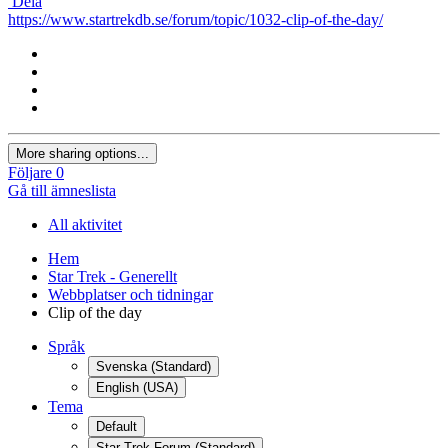
Dela
https://www.startrekdb.se/forum/topic/1032-clip-of-the-day/
More sharing options...
Följare
0
Gå till ämneslista
All aktivitet
Hem
Star Trek - Generellt
Webbplatser och tidningar
Clip of the day
Språk
Svenska (Standard)
English (USA)
Tema
Default
Star Trek Forum (Standard)