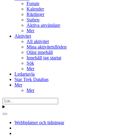
Forum
Kalender
Riktlinjer
Staben
Aktiva användare
Mer
Aktivitet
All aktivitet
Mina aktivitetsflöden
Oläst innehåll
Innehåll jag startat
Sök
Mer
Ledartavla
Star Trek Databas
Mer
Mer
Webbplatser och tidningar