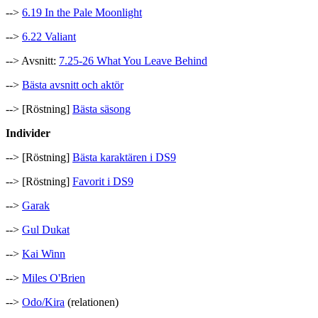
-->
6.19 In the Pale Moonlight
-->
6.22 Valiant
--> Avsnitt:
7.25-26 What You Leave Behind
-->
Bästa avsnitt och aktör
--> [Röstning]
Bästa säsong
Individer
--> [Röstning]
Bästa karaktären i DS9
--> [Röstning]
Favorit i DS9
-->
Garak
-->
Gul Dukat
-->
Kai Winn
-->
Miles O'Brien
-->
Odo/Kira
(relationen)