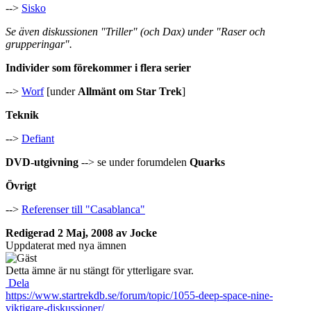
-->
Sisko
Se även diskussionen "Triller" (och Dax) under "Raser och
grupperingar".
Individer som förekommer i flera serier
-->
Worf
[under
Allmänt om Star Trek
]
Teknik
-->
Defiant
DVD-utgivning
--> se under forumdelen
Quarks
Övrigt
-->
Referenser till "Casablanca"
Redigerad
2 Maj, 2008
av Jocke
Uppdaterat med nya ämnen
Detta ämne är nu stängt för ytterligare svar.
Dela
https://www.startrekdb.se/forum/topic/1055-deep-space-nine-
viktigare-diskussioner/