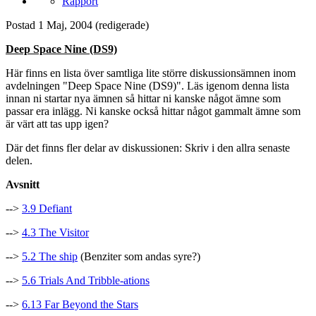
Rapport
Postad
1 Maj, 2004
(redigerade)
Deep Space Nine (DS9)
Här finns en lista över samtliga lite större diskussionsämnen inom
avdelningen "Deep Space Nine (DS9)". Läs igenom denna lista
innan ni startar nya ämnen så hittar ni kanske något ämne som
passar era inlägg. Ni kanske också hittar något gammalt ämne som
är värt att tas upp igen?
Där det finns fler delar av diskussionen: Skriv i den allra senaste
delen.
Avsnitt
-->
3.9 Defiant
-->
4.3 The Visitor
-->
5.2 The ship
(Benziter som andas syre?)
-->
5.6 Trials And Tribble-ations
-->
6.13 Far Beyond the Stars