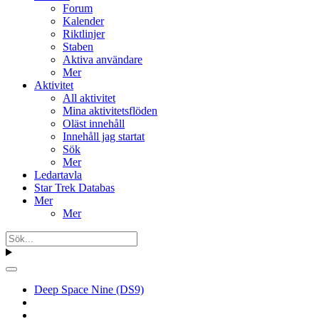
Forum
Kalender
Riktlinjer
Staben
Aktiva användare
Mer
Aktivitet
All aktivitet
Mina aktivitetsflöden
Oläst innehåll
Innehåll jag startat
Sök
Mer
Ledartavla
Star Trek Databas
Mer
Mer
Deep Space Nine (DS9)