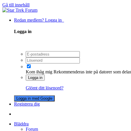
Gå till innehåll
Redan medlem? Logga in
Logga in
Kom ihåg mig
Rekommenderas inte på datorer som dela
Logga in
Glömt ditt lösenord?
Logga in med Google
Registrera dig
Bläddra
Forum