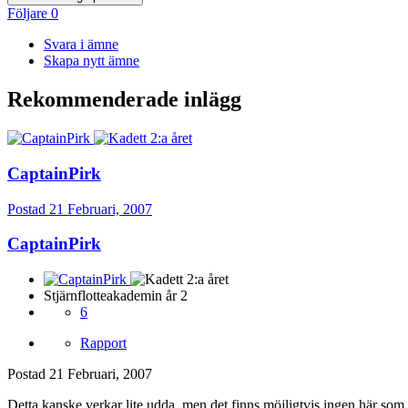
Följare
0
Svara i ämne
Skapa nytt ämne
Rekommenderade inlägg
CaptainPirk
Postad
21 Februari, 2007
CaptainPirk
Stjärnflotteakademin år 2
6
Rapport
Postad
21 Februari, 2007
Detta kanske verkar lite udda, men det finns möjligtvis ingen här som