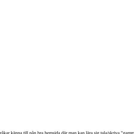
 råkar känna till nån bra hemsida där man kan lära sig tala/skriva "gam