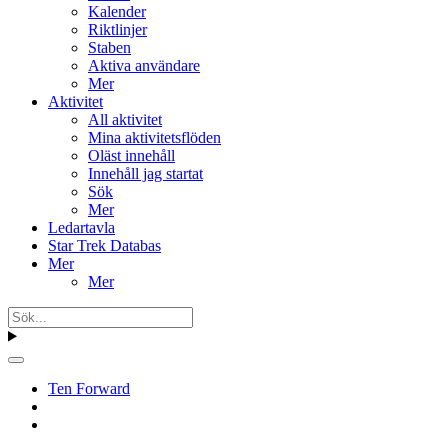
Kalender
Riktlinjer
Staben
Aktiva användare
Mer
Aktivitet
All aktivitet
Mina aktivitetsflöden
Oläst innehåll
Innehåll jag startat
Sök
Mer
Ledartavla
Star Trek Databas
Mer
Mer
Ten Forward