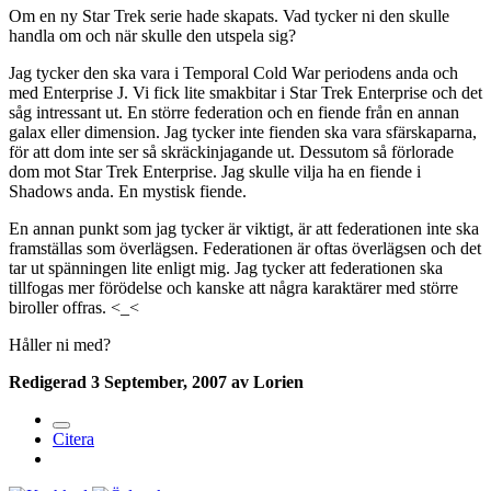
Om en ny Star Trek serie hade skapats. Vad tycker ni den skulle
handla om och när skulle den utspela sig?
Jag tycker den ska vara i Temporal Cold War periodens anda och
med Enterprise J. Vi fick lite smakbitar i Star Trek Enterprise och det
såg intressant ut. En större federation och en fiende från en annan
galax eller dimension. Jag tycker inte fienden ska vara sfärskaparna,
för att dom inte ser så skräckinjagande ut. Dessutom så förlorade
dom mot Star Trek Enterprise. Jag skulle vilja ha en fiende i
Shadows anda. En mystisk fiende.
En annan punkt som jag tycker är viktigt, är att federationen inte ska
framställas som överlägsen. Federationen är oftas överlägsen och det
tar ut spänningen lite enligt mig. Jag tycker att federationen ska
tillfogas mer förödelse och kanske att några karaktärer med större
biroller offras. <_<
Håller ni med?
Redigerad
3 September, 2007
av Lorien
Citera