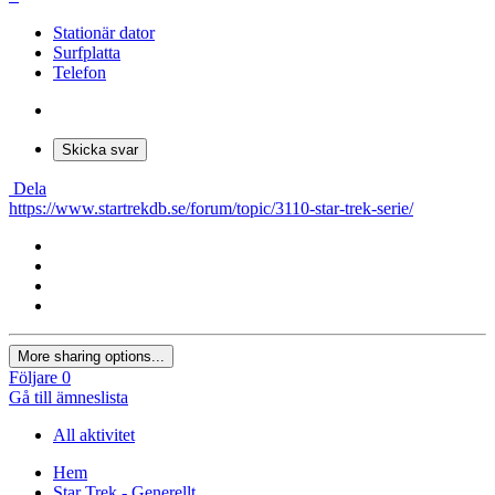
Stationär dator
Surfplatta
Telefon
Skicka svar
Dela
https://www.startrekdb.se/forum/topic/3110-star-trek-serie/
More sharing options...
Följare
0
Gå till ämneslista
All aktivitet
Hem
Star Trek - Generellt