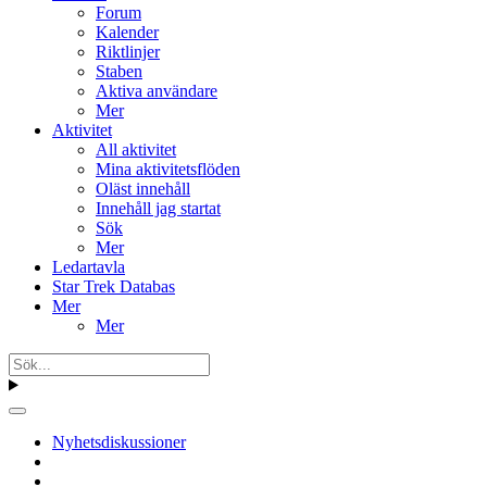
Forum
Kalender
Riktlinjer
Staben
Aktiva användare
Mer
Aktivitet
All aktivitet
Mina aktivitetsflöden
Oläst innehåll
Innehåll jag startat
Sök
Mer
Ledartavla
Star Trek Databas
Mer
Mer
Nyhetsdiskussioner