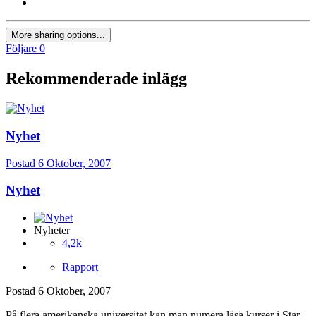
More sharing options...
Följare
0
Rekommenderade inlägg
Nyhet
Postad
6 Oktober, 2007
Nyhet
Nyheter
4,2k
Rapport
Postad
6 Oktober, 2007
På flera amerikanska universitet kan man numera läsa kurser i Star