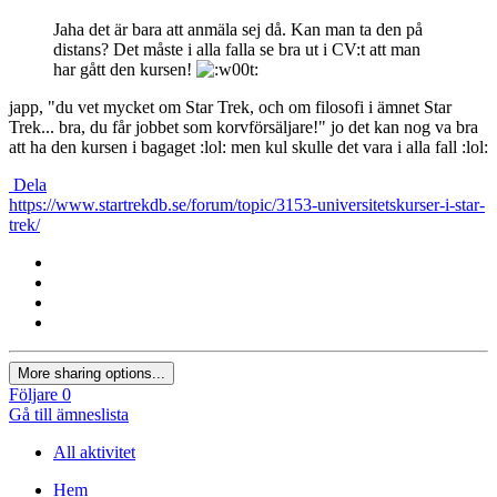
Jaha det är bara att anmäla sej då. Kan man ta den på
distans? Det måste i alla falla se bra ut i CV:t att man
har gått den kursen!
japp, "du vet mycket om Star Trek, och om filosofi i ämnet Star
Trek... bra, du får jobbet som korvförsäljare!" jo det kan nog va bra
att ha den kursen i bagaget :lol: men kul skulle det vara i alla fall :lol:
Dela
https://www.startrekdb.se/forum/topic/3153-universitetskurser-i-star-
trek/
More sharing options...
Följare
0
Gå till ämneslista
All aktivitet
Hem