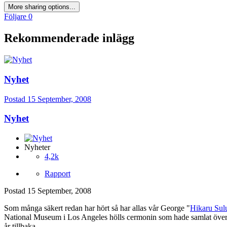
More sharing options...
Följare
0
Rekommenderade inlägg
Nyhet
Postad
15 September, 2008
Nyhet
Nyheter
4,2k
Rapport
Postad
15 September, 2008
Som många säkert redan har hört så har allas vår George "
Hikaru Sul
National Museum i Los Angeles hölls cermonin som hade samlat över
år tillbaka.