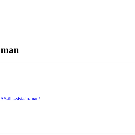
n man
5-tills-sist-sin-man/