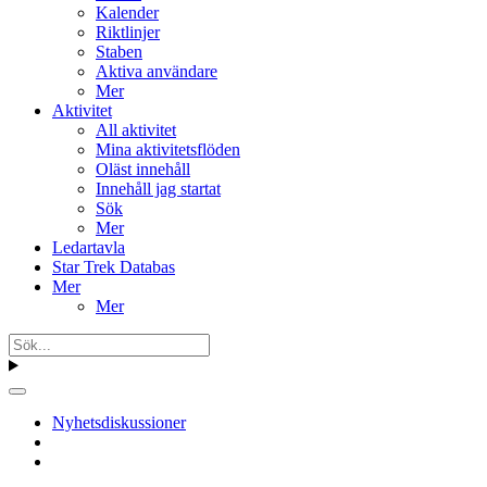
Kalender
Riktlinjer
Staben
Aktiva användare
Mer
Aktivitet
All aktivitet
Mina aktivitetsflöden
Oläst innehåll
Innehåll jag startat
Sök
Mer
Ledartavla
Star Trek Databas
Mer
Mer
Nyhetsdiskussioner