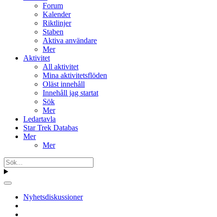
Forum
Kalender
Riktlinjer
Staben
Aktiva användare
Mer
Aktivitet
All aktivitet
Mina aktivitetsflöden
Oläst innehåll
Innehåll jag startat
Sök
Mer
Ledartavla
Star Trek Databas
Mer
Mer
Nyhetsdiskussioner