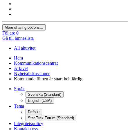
More sharing options...
Följare
0
Gå till ämneslista
All aktivitet
Hem
Kommunikationscentrat
Arkivet
Nyhetsdiskussioner
Kommande filmen är snart helt färdig
Språk
Svenska (Standard)
English (USA)
Tema
Default
Star Trek Forum (Standard)
Integritetspolicy
Kontakta oss