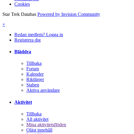
Cookies
Star Trek Databas
Powered by Invision Community
×
Redan medlem? Logga in
Registrera dig
Bläddra
Tillbaka
Forum
Kalender
Riktlinjer
Staben
Aktiva användare
Aktivitet
Tillbaka
All aktivitet
Mina aktivitetsflöden
Oläst innehåll