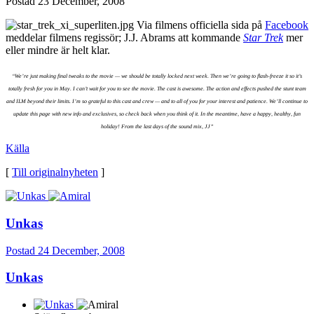
Postad
23 December, 2008
Via filmens officiella sida på
Facebook
meddelar filmens regissör; J.J. Abrams att kommande
Star Trek
mer
eller mindre är helt klar.
“We’re just making final tweaks to the movie — we should be totally locked next week. Then we’re going to flash-freeze it so it’s
totally fresh for you in May. I can’t wait for you to see the movie. The cast is awesome. The action and effects pushed the stunt team
and ILM beyond their limits. I’m so grateful to this cast and crew — and to all of you for your interest and patience. We’ll continue to
update this page with new info and exclusives, so check back when you think of it. In the meantime, have a happy, healthy, fun
holiday! From the last days of the sound mix, JJ”
Källa
[
Till originalnyheten
]
Unkas
Postad
24 December, 2008
Unkas