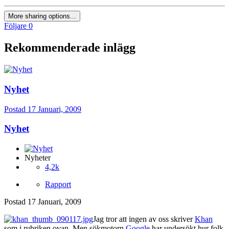
More sharing options...
Följare
0
Rekommenderade inlägg
Nyhet
Postad
17 Januari, 2009
Nyhet
Nyheter
4,2k
Rapport
Postad
17 Januari, 2009
Jag tror att ingen av oss skriver
Khan
som i rubriken ovan. Men sökmotorn
Google
har undersökt hur folk