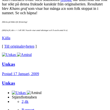
har sökt på denna fruktade karaktär från originalserien. Resultatet
blev
Khans graf
som visar hur många a:n som folk stoppat in i
namnet. Se och häpna!
[Klicka på bilden för förstoring]
(KH(Ax)N, där x = 1 till 100. Y-axeln visar antal sökningar och X-axeln antal A:n)
Källa
[
Till originalnyheten
]
Unkas
Postad
17 Januari, 2009
Unkas
Stjärnflottstaben
2,4k
Rapport