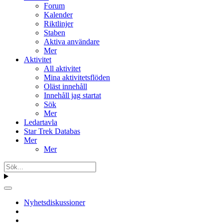
Forum
Kalender
Riktlinjer
Staben
Aktiva användare
Mer
Aktivitet
All aktivitet
Mina aktivitetsflöden
Oläst innehåll
Innehåll jag startat
Sök
Mer
Ledartavla
Star Trek Databas
Mer
Mer
Nyhetsdiskussioner