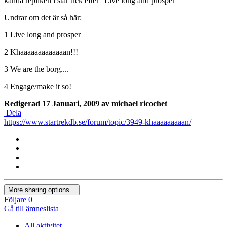
kända repliken i star trek efter "Live long and prosper"
Undrar om det är så här:
1 Live long and prosper
2 Khaaaaaaaaaaaaan!!!
3 We are the borg....
4 Engage/make it so!
Redigerad
17 Januari, 2009
av michael ricochet
Dela
https://www.startrekdb.se/forum/topic/3949-khaaaaaaaaan/
More sharing options...
Följare
0
Gå till ämneslista
All aktivitet