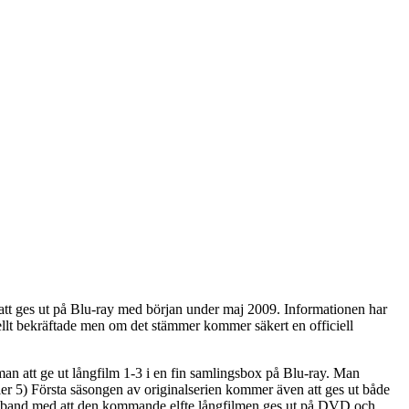
 att ges ut på Blu-ray med början under maj 2009. Informationen har
ellt bekräftade men om det stämmer kommer säkert en officiell
an att ge ut långfilm 1-3 i en fin samlingsbox på Blu-ray. Man
ler 5) Första säsongen av originalserien kommer även att ges ut både
samband med att den kommande elfte långfilmen ges ut på DVD och