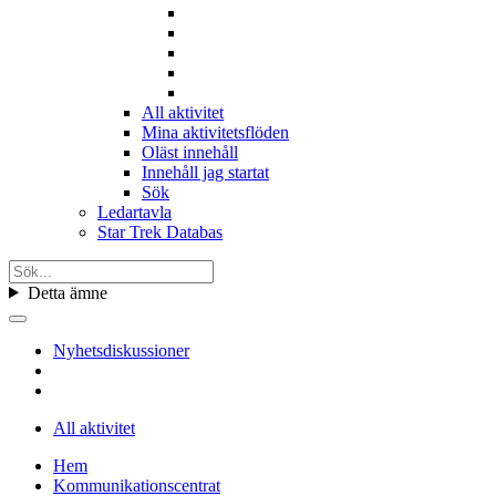
All aktivitet
Mina aktivitetsflöden
Oläst innehåll
Innehåll jag startat
Sök
Ledartavla
Star Trek Databas
Detta ämne
Nyhetsdiskussioner
All aktivitet
Hem
Kommunikationscentrat