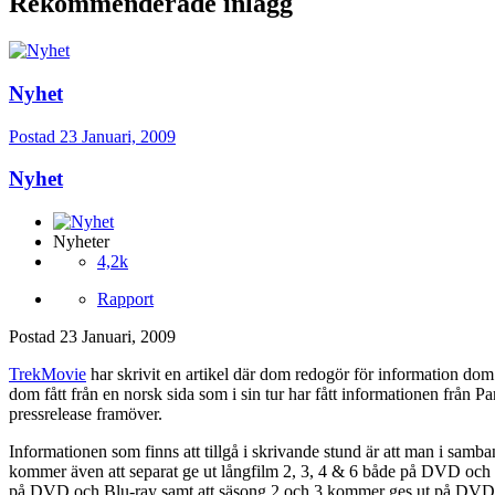
Rekommenderade inlägg
Nyhet
Postad
23 Januari, 2009
Nyhet
Nyheter
4,2k
Rapport
Postad
23 Januari, 2009
TrekMovie
har skrivit en artikel där dom redogör för information dom
dom fått från en norsk sida som i sin tur har fått informationen från
pressrelease framöver.
Informationen som finns att tillgå i skrivande stund är att man i sa
kommer även att separat ge ut långfilm 2, 3, 4 & 6 både på DVD och Bl
på DVD och Blu-ray samt att säsong 2 och 3 kommer ges ut på DVD. D