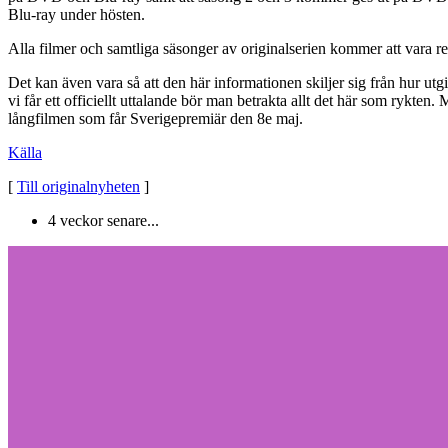
Blu-ray under hösten.
Alla filmer och samtliga säsonger av originalserien kommer att vara 
Det kan även vara så att den här informationen skiljer sig från hur ut
vi får ett officiellt uttalande bör man betrakta allt det här som rykten
långfilmen som får Sverigepremiär den 8e maj.
Källa
[
Till originalnyheten
]
4 veckor senare...