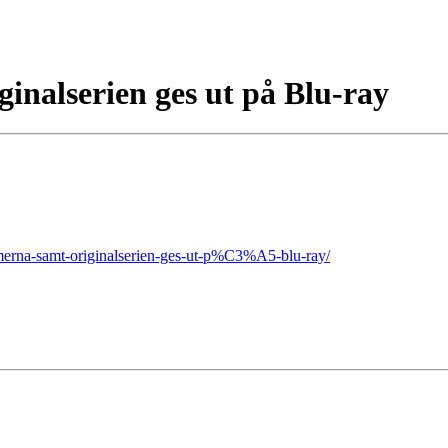
ginalserien ges ut på Blu-ray
merna-samt-originalserien-ges-ut-p%C3%A5-blu-ray/