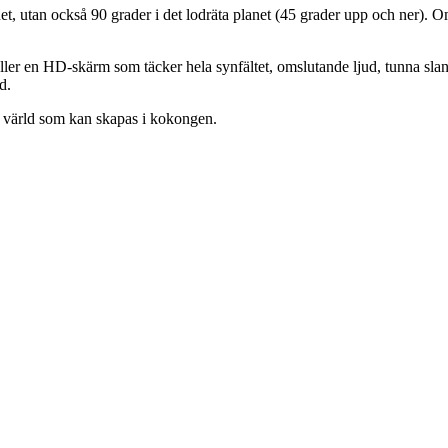
et, utan också 90 grader i det lodräta planet (45 grader upp och ner). O
er en HD-skärm som täcker hela synfältet, omslutande ljud, tunna slan
d.
la värld som kan skapas i kokongen.