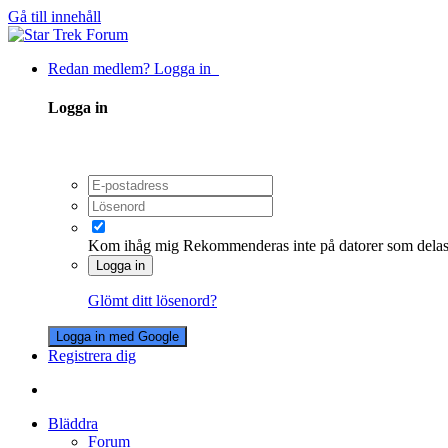
Gå till innehåll
Redan medlem? Logga in
Logga in
Kom ihåg mig
Rekommenderas inte på datorer som dela
Logga in
Glömt ditt lösenord?
Logga in med Google
Registrera dig
Bläddra
Forum