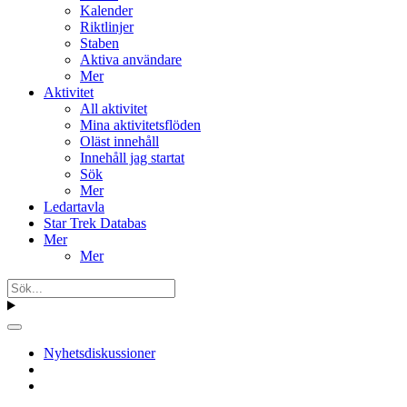
Kalender
Riktlinjer
Staben
Aktiva användare
Mer
Aktivitet
All aktivitet
Mina aktivitetsflöden
Oläst innehåll
Innehåll jag startat
Sök
Mer
Ledartavla
Star Trek Databas
Mer
Mer
Nyhetsdiskussioner