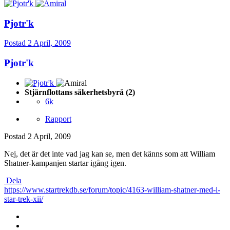
Pjotr'k
Postad
2 April, 2009
Pjotr'k
Stjärnflottans säkerhetsbyrå (2)
6k
Rapport
Postad
2 April, 2009
Nej, det är det inte vad jag kan se, men det känns som att William
Shatner-kampanjen startar igång igen.
Dela
https://www.startrekdb.se/forum/topic/4163-william-shatner-med-i-
star-trek-xii/