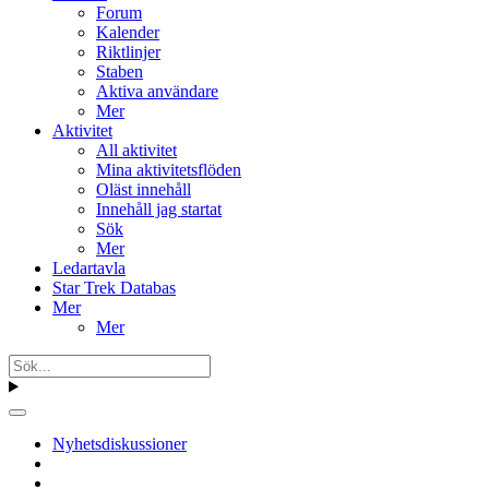
Forum
Kalender
Riktlinjer
Staben
Aktiva användare
Mer
Aktivitet
All aktivitet
Mina aktivitetsflöden
Oläst innehåll
Innehåll jag startat
Sök
Mer
Ledartavla
Star Trek Databas
Mer
Mer
Nyhetsdiskussioner