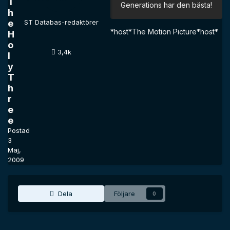
T
Generations har den bästa!
h
e
ST Databas-redaktörer
*host*The Motion Picture*host*
H
o
3,4k
l
y
T
h
r
e
e
Postad
3
Maj,
2009
Dela
Följare
0