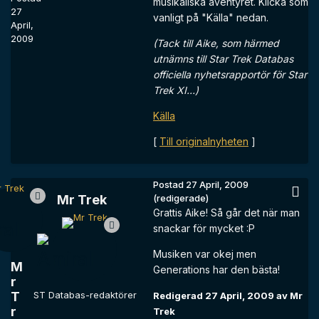
musikaliska äventyret. Klicka som
27
vanligt på "Källa" nedan.
April,
2009
(Tack till Aike, som härmed
utnämns till Star Trek Databas
officiella nyhetsrapportör för Star
Trek XI...)
Källa
[
Till originalnyheten
]
Postad
27 April, 2009
Mr Trek
(redigerade)
Grattis Aike! Så går det när man
snackar för mycket :P
Musiken var okej men
M
Generations har den bästa!
r
T
ST Databas-redaktörer
Redigerad
27 April, 2009
av Mr
r
Trek