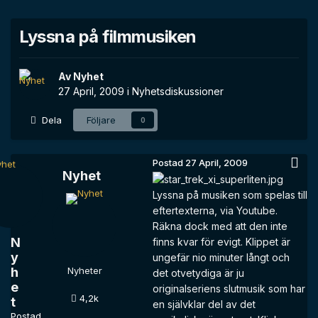
Lyssna på filmmusiken
Av
Nyhet
27 April, 2009
i
Nyhetsdiskussioner
Dela
Följare
0
Postad
27 April, 2009
Nyhet
Lyssna på musiken som spelas till
eftertexterna, via Youtube.
Räkna dock med att den inte
N
finns kvar för evigt. Klippet är
y
ungefär nio minuter långt och
h
Nyheter
det otvetydiga är ju
e
originalseriens slutmusik som har
4,2k
t
en självklar del av det
Postad