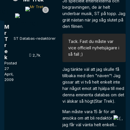
Jo speciellt eftertexterna och
begravningen, de är helt
underbar musik, ST på topp. Jag
grät nästan när jag såg slutet på
M
den filmen.
r
T
ST Databas-redaktörer
Tack. Fast du måste var
r
vice officiell nyhetsjägare i
e
så fall ;)
2,7k
k
Postad
27
Jag tänkte väl att jag skulle få
April,
tillbaka med den "näven"! Jag
2009
gissar att vi två helt enkelt inte
har något emot att hjälpa till med
denna eminenta databas om det
vi älskar så högt(Star Trek).
Man måste vara 15 år för att
ansöka om att bli redaktör
,
jag får väl vänta helt enkelt...