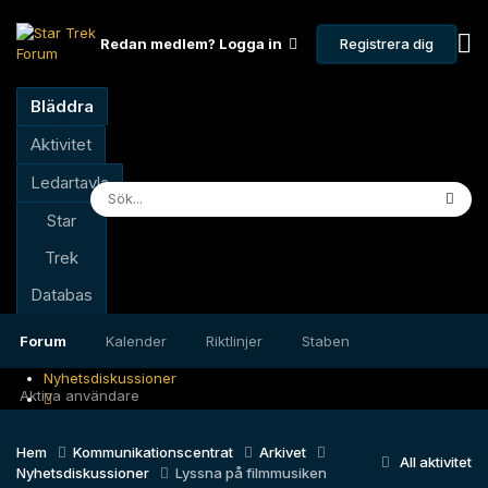
Registrera dig
Redan medlem? Logga in
Bläddra
Aktivitet
Ledartavla
Star
Trek
Databas
Forum
Kalender
Riktlinjer
Staben
Nyhetsdiskussioner
Aktiva användare
Hem
Kommunikationscentrat
Arkivet
All aktivitet
Nyhetsdiskussioner
Lyssna på filmmusiken