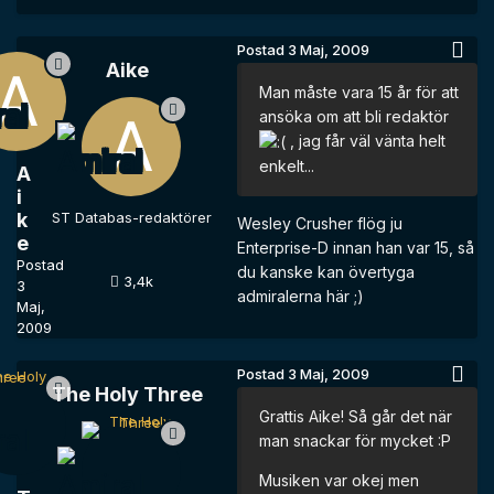
Postad
3 Maj, 2009
Aike
Man måste vara 15 år för att
ansöka om att bli redaktör
, jag får väl vänta helt
enkelt...
A
i
k
ST Databas-redaktörer
Wesley Crusher flög ju
e
Enterprise-D innan han var 15, så
Postad
du kanske kan övertyga
3,4k
3
admiralerna här ;)
Maj,
2009
Postad
3 Maj, 2009
The Holy Three
Grattis Aike! Så går det när
man snackar för mycket :P
Musiken var okej men