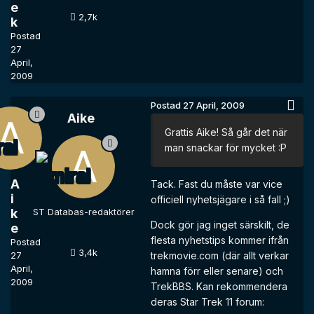
e
2,7k
k
Postad
27
April,
2009
Postad
27 April, 2009
Aike
Grattis Aike! Så går det när
man snackar för mycket :P
A
Tack. Fast du måste var vice
i
officiell nyhetsjägare i så fall ;)
k
ST Databas-redaktörer
Dock gör jag inget särskilt, de
e
flesta nyhetstips kommer ifrån
Postad
3,4k
27
trekmovie.com (där allt verkar
April,
hamna förr eller senare) och
2009
TrekBBS. Kan rekommendera
deras Star Trek 11 forum: