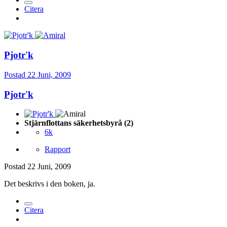
Citera
Pjotr'k
Postad
22 Juni, 2009
Pjotr'k
Stjärnflottans säkerhetsbyrå (2)
6k
Rapport
Postad
22 Juni, 2009
Det beskrivs i den boken, ja.
Citera