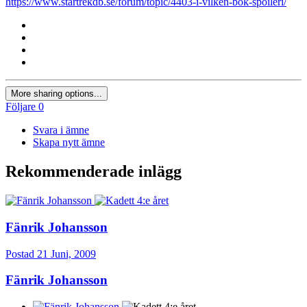
https://www.startrekdb.se/forum/topic/4403-i-vilken-bok-spoileri/
More sharing options...
Följare
0
Svara i ämne
Skapa nytt ämne
Rekommenderade inlägg
Fänrik Johansson
Postad
21 Juni, 2009
Fänrik Johansson