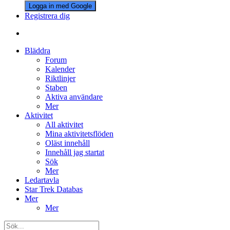
Logga in med Google
Registrera dig
Bläddra
Forum
Kalender
Riktlinjer
Staben
Aktiva användare
Mer
Aktivitet
All aktivitet
Mina aktivitetsflöden
Oläst innehåll
Innehåll jag startat
Sök
Mer
Ledartavla
Star Trek Databas
Mer
Mer