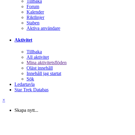
Tillbaka
Forum
Kalender
Riktlinjer
Staben
Aktiva användare
Aktivitet
Tillbaka
All aktivitet
Mina aktivitetsflöden
Oläst innehåll
Innehåll jag startat
Sök
Ledartavla
Star Trek Databas
×
Skapa nytt...