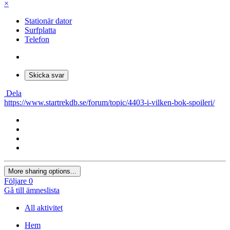
×
Stationär dator
Surfplatta
Telefon
Skicka svar
Dela
https://www.startrekdb.se/forum/topic/4403-i-vilken-bok-spoileri/
More sharing options...
Följare
0
Gå till ämneslista
All aktivitet
Hem