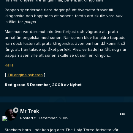
han var ungefär tre år gammal, på enbart klingonska.
Pappan spenderade flera dagar på att översätta fraser till
klingonska och hoppades att sonens första ord skulle vara
vav
istället för
pappa
.
Mamman var däremot inte överförtjust och vägrade att prata
annat än engelska med sonen. När sonen blev lite äldre tappade
han dock lusten att prata klingonska, även om han då kommit så
långt att han talade språket perfekt. Alec verkade ha fått nog när
pappan även ville att sonen skulle se ut som en klingon...
Källa
[
Till originalnyheten
]
Redigerad
5 December, 2009
av Nyhet
Mr Trek
Postad
5 December, 2009
Stackars barn... här kan jag och The Holy Three fortsätta vår