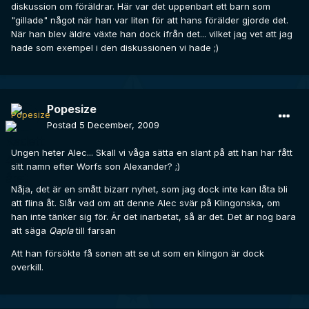
diskussion om föräldrar. Här var det uppenbart ett barn som
"gillade" något när han var liten för att hans förälder gjorde det.
När han blev äldre växte han dock ifrån det... vilket jag vet att jag
hade som exempel i den diskussionen vi hade ;)
Popesize
Postad
5 December, 2009
Ungen heter Alec... Skall vi våga sätta en slant på att han har fått
sitt namn efter Worfs son Alexander? ;)
Nåja, det är en smått bizarr nyhet, som jag dock inte kan låta bli
att flina åt. Slår vad om att denne Alec svär på Klingonska, om
han inte tänker sig för. Är det inarbetat, så är det. Det är nog bara
att säga
Qapla
till farsan
Att han försökte få sonen att se ut som en klingon är dock
overkill.