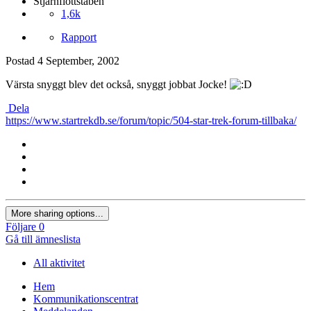
Stjärnflottstaben
1,6k
Rapport
Postad
4 September, 2002
Värsta snyggt blev det också, snyggt jobbat Jocke!
Dela
https://www.startrekdb.se/forum/topic/504-star-trek-forum-tillbaka/
More sharing options...
Följare
0
Gå till ämneslista
All aktivitet
Hem
Kommunikationscentrat