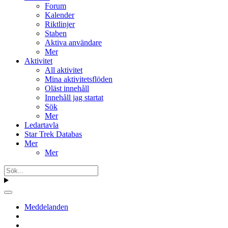
Forum
Kalender
Riktlinjer
Staben
Aktiva användare
Mer
Aktivitet
All aktivitet
Mina aktivitetsflöden
Oläst innehåll
Innehåll jag startat
Sök
Mer
Ledartavla
Star Trek Databas
Mer
Mer
Meddelanden