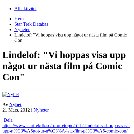
All aktivitet
Hem
Star Trek Databas
Nyheter
Lindelof: "Vi hoppas visa upp något ur nästa film på Comic
Con"
Lindelof: "Vi hoppas visa upp
något ur nästa film på Comic
Con"
Av
Nyhet
21 Mars, 2012
i
Nyheter
Dela
https://www.startrekdb.se/forum/topic/6112-lindelof-vi-hoppas-visa-
upp-n%C3%A5got-ur-n%C3%A4sta-film-p%C3%A5-comic-con/