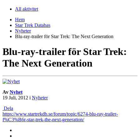
All aktivitet
Hem
Star Trek Databas
Nyheter
Blu-ray-trailer för Star Trek: The Next Generation
Blu-ray-trailer för Star Trek:
The Next Generation
Av
Nyhet
19 Juli, 2012
i
Nyheter
Dela
https://www.startrekdb.se/forum/topic/6274-blu-ray-trailer-
f%C3%B6r-star-trek-the-next-generation/