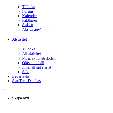
Tillbaka
Forum
Kalender
Riktlinjer
Staben
Aktiva användare
Aktivitet
Tillbaka
All aktivitet
Mina aktivitetsflöden
Oläst innehåll
Innehåll jag startat
Sök
Ledartavla
Star Trek Databas
×
Skapa nytt...