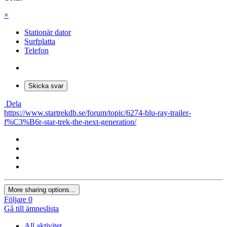
×
Stationär dator
Surfplatta
Telefon
Skicka svar
Dela
https://www.startrekdb.se/forum/topic/6274-blu-ray-trailer-
f%C3%B6r-star-trek-the-next-generation/
More sharing options...
Följare
0
Gå till ämneslista
All aktivitet