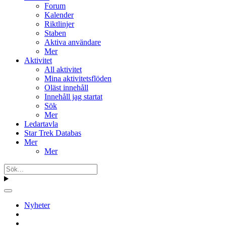
Forum
Kalender
Riktlinjer
Staben
Aktiva användare
Mer
Aktivitet
All aktivitet
Mina aktivitetsflöden
Oläst innehåll
Innehåll jag startat
Sök
Mer
Ledartavla
Star Trek Databas
Mer
Mer
Nyheter