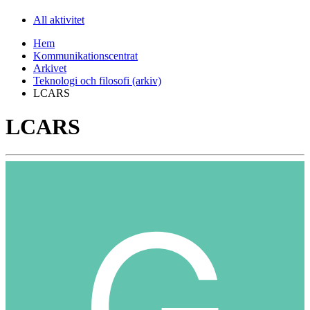
All aktivitet
Hem
Kommunikationscentrat
Arkivet
Teknologi och filosofi (arkiv)
LCARS
LCARS