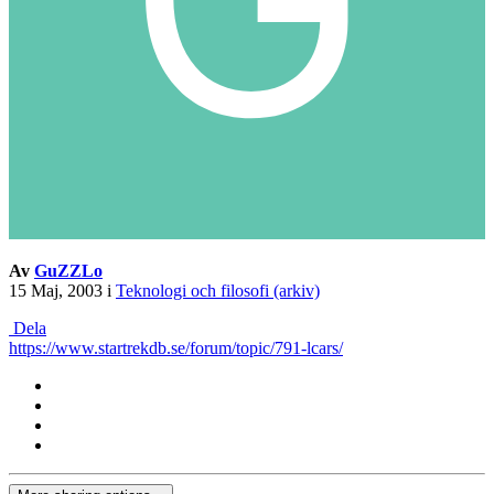
Av
GuZZLo
15 Maj, 2003
i
Teknologi och filosofi (arkiv)
Dela
https://www.startrekdb.se/forum/topic/791-lcars/