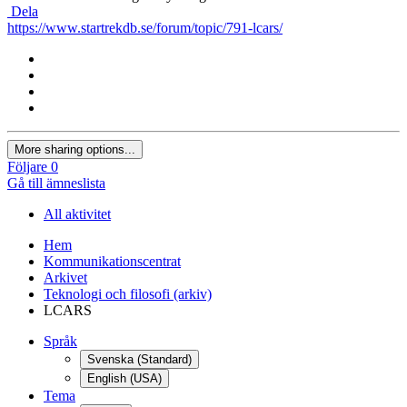
Dela
https://www.startrekdb.se/forum/topic/791-lcars/
More sharing options...
Följare
0
Gå till ämneslista
All aktivitet
Hem
Kommunikationscentrat
Arkivet
Teknologi och filosofi (arkiv)
LCARS
Språk
Svenska (Standard)
English (USA)
Tema