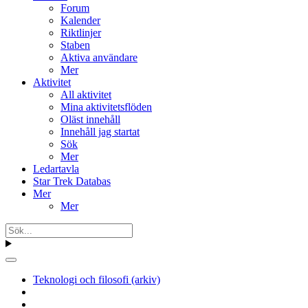
Forum
Kalender
Riktlinjer
Staben
Aktiva användare
Mer
Aktivitet
All aktivitet
Mina aktivitetsflöden
Oläst innehåll
Innehåll jag startat
Sök
Mer
Ledartavla
Star Trek Databas
Mer
Mer
Teknologi och filosofi (arkiv)