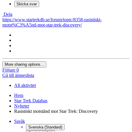
Skicka svar
Dela
https://www.startrekdb.se/forum/topic/8358-rasistiskt-
motst%C3%A5nd-mot-star-trek-discovery/
More sharing options...
Följare
0
Gå till ämneslista
All aktivitet
Hem
Star Trek Databas
Nyheter
Rasistiskt motstånd mot Star Trek: Discovery
Språk
Svenska (Standard)