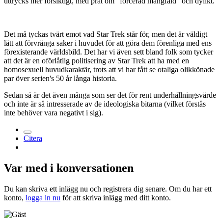
uttrycks mer försiktigt, med prat om "forcerad mångfald" och dylikt.
Det må tyckas tvärt emot vad Star Trek står för, men det är väldigt
lätt att förvränga saker i huvudet för att göra dem förenliga med ens
förexisterande världsbild. Det har vi även sett bland folk som tycker
att det är en oförlåtlig politisering av Star Trek att ha med en
homosexuell huvudkaraktär, trots att vi har fått se otaliga olikkönade
par över serien's 50 år långa historia.
Sedan så är det även många som ser det för rent underhållningsvärde
och inte är så intresserade av de ideologiska bitarna (vilket förstås
inte behöver vara negativt i sig).
Citera
Var med i konversationen
Du kan skriva ett inlägg nu och registrera dig senare. Om du har ett
konto,
logga in nu
för att skriva inlägg med ditt konto.