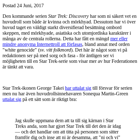
Postad
24 Juni, 2017
Den kommande serien
Star Trek: Discovery
har som ni säkert vet en
huvudroll som både är kvinna och mörkhyad. Dessutom har vi över
huvud taget en väldigt starkt diversifierad besättning ombord
skeppen, med mörkhyade, asiatiska och utomjordiska karaktärer i
många av de centrala rollerna. Detta har fått en mängd
mer eller
mindre anonyma Internettroll att förfasas
, bland annat med orden
"white genocide" (sv.
vitt folkmord
). Det här är något som vi på
redaktionen ser på med sorg och fasa - för äntligen ser vi
möjligheten till en Star Trek-serie som visar mer av hur Federationen
är tänkt att vara.
Star Trek-ikonen George Takei
har uttalat sig
till försvar för serien
men nu har även huvudrollsinnehavaren Sonequa Martin-Green
uttalat sig
på ett sätt som är riktigt bra:
Jag skulle uppmana dem att ta till sig kärnan i Star
Treks anda, som har gjort Star Trek till det den är idag
— och det handlar om att titta på personen som sitter
framför dig och inse att ni är desamma, att "ni och vi"