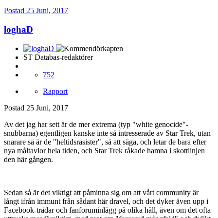
Postad
25 Juni, 2017
loghaD
ST Databas-redaktörer
752
Rapport
Postad
25 Juni, 2017
Av det jag har sett är de mer extrema (typ "white genocide"-
snubbarna) egentligen kanske inte så intresserade av Star Trek, utan
snarare så är de "heltidsrasister", så att säga, och letar de bara efter
nya måltavlor hela tiden, och Star Trek råkade hamna i skottlinjen
den här gången.
Sedan så är det viktigt att påminna sig om att vårt community är
långt ifrån immunt från sådant här dravel, och det dyker även upp i
Facebook-trådar och fanforuminlägg på olika håll, även om det ofta