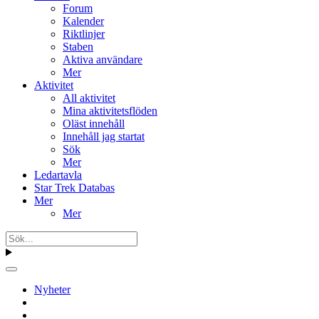
Forum
Kalender
Riktlinjer
Staben
Aktiva användare
Mer
Aktivitet
All aktivitet
Mina aktivitetsflöden
Oläst innehåll
Innehåll jag startat
Sök
Mer
Ledartavla
Star Trek Databas
Mer
Mer
Nyheter