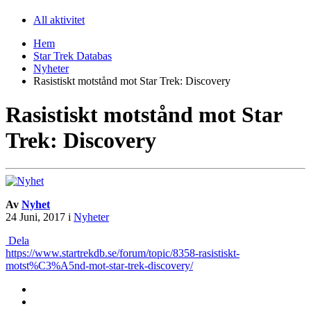
All aktivitet
Hem
Star Trek Databas
Nyheter
Rasistiskt motstånd mot Star Trek: Discovery
Rasistiskt motstånd mot Star
Trek: Discovery
Av
Nyhet
24 Juni, 2017
i
Nyheter
Dela
https://www.startrekdb.se/forum/topic/8358-rasistiskt-
motst%C3%A5nd-mot-star-trek-discovery/