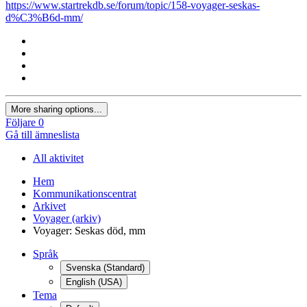
https://www.startrekdb.se/forum/topic/158-voyager-seskas-
d%C3%B6d-mm/
More sharing options...
Följare
0
Gå till ämneslista
All aktivitet
Hem
Kommunikationscentrat
Arkivet
Voyager (arkiv)
Voyager: Seskas död, mm
Språk
Svenska (Standard)
English (USA)
Tema