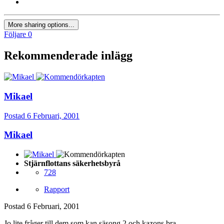
More sharing options...
Följare
0
Rekommenderade inlägg
Mikael
Postad
6 Februari, 2001
Mikael
Stjärnflottans säkerhetsbyrå
728
Rapport
Postad
6 Februari, 2001
Jo lite fråger till dem som kan säsong 2 och kazons bra.