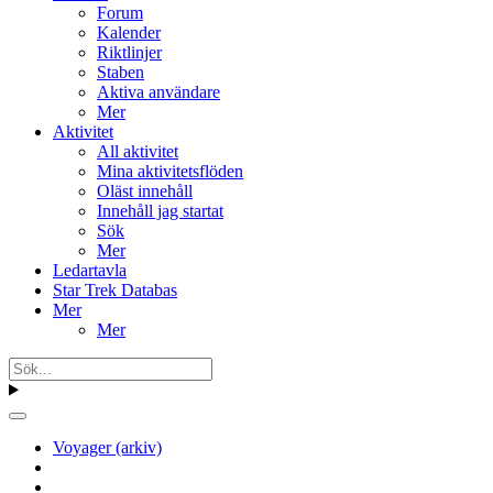
Forum
Kalender
Riktlinjer
Staben
Aktiva användare
Mer
Aktivitet
All aktivitet
Mina aktivitetsflöden
Oläst innehåll
Innehåll jag startat
Sök
Mer
Ledartavla
Star Trek Databas
Mer
Mer
Voyager (arkiv)