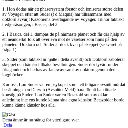
1. Hon dödas när ett phasersystem förstör och ioniserar större delen
av Voyager, efter att Suder (f d Maquis) har tillsammans med
doktorn avvärjt Kazonerna övertagande av Voyager. Tillhör faktiskt
tredje säsongen, i Basics, del 2.
2. I Basics, del 1, dumpas de på närmaste planet och får där hjälp av
ett neandertal-folk att överleva mot de varelser som finns på den
planeten. Doktorn och Suder är dock kvar på skeppet (se svaret på
fråga 1).
3. Suder (som faktiskt är hjälte i detta avsnitt) och Doktorn saboterar
skeppet och hämtar tillbaka besättningen. Suder dör tyvärr under
fritagandet och hedras av Janeway samt av doktorn genom deras
loggböcker.
Kuriosa: Lon Suder var en psykopat som i ett tidigare avsnitt mördat
besättningsman Darwin (Avsnittet Meld) bara för att han tittade
konstig på Suder. Lon Suder var en Betazoid som av oklar
anledning inte ens kunde känna sina egna känslor. Betazoider borde
kunna känna känslor hos alla.
Detta ämne är nu stängt för ytterligare svar.
Dela