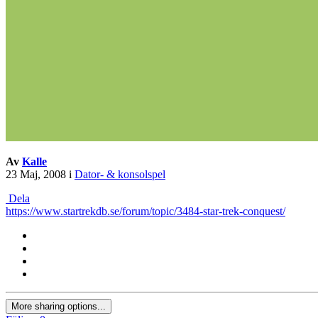
Av
Kalle
23 Maj, 2008
i
Dator- & konsolspel
Dela
https://www.startrekdb.se/forum/topic/3484-star-trek-conquest/
More sharing options...