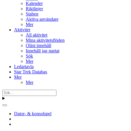
Kalender
Riktlinjer
Staben
Aktiva användare
Mer
Aktivitet
All aktivitet
Mina aktivitetsflöden
Oläst innehåll
Innehåll jag startat
Sök
Mer
Ledartavla
Star Trek Databas
Mer
Mer
Dator- & konsolspel