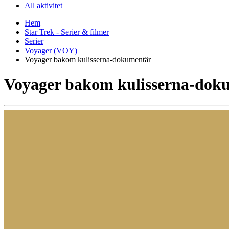
All aktivitet
Hem
Star Trek - Serier & filmer
Serier
Voyager (VOY)
Voyager bakom kulisserna-dokumentär
Voyager bakom kulisserna-dok