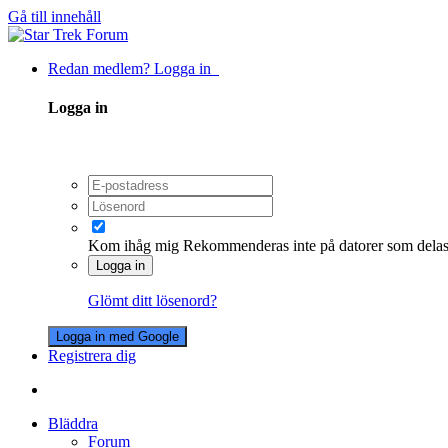
Gå till innehåll
Redan medlem? Logga in
Logga in
Kom ihåg mig
Rekommenderas inte på datorer som dela
Logga in
Glömt ditt lösenord?
Logga in med Google
Registrera dig
Bläddra
Forum