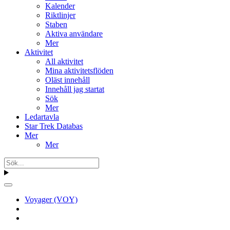
Kalender
Riktlinjer
Staben
Aktiva användare
Mer
Aktivitet
All aktivitet
Mina aktivitetsflöden
Oläst innehåll
Innehåll jag startat
Sök
Mer
Ledartavla
Star Trek Databas
Mer
Mer
Voyager (VOY)