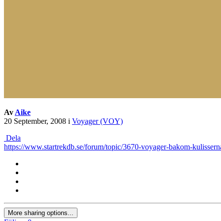
Av
Aike
20 September, 2008
i
Voyager (VOY)
Dela
https://www.startrekdb.se/forum/topic/3670-voyager-bakom-kulis
More sharing options...