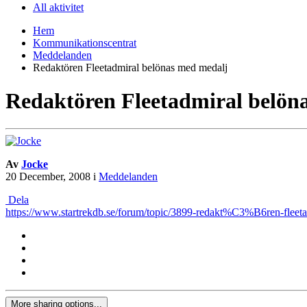
All aktivitet
Hem
Kommunikationscentrat
Meddelanden
Redaktören Fleetadmiral belönas med medalj
Redaktören Fleetadmiral belön
Av
Jocke
20 December, 2008
i
Meddelanden
Dela
https://www.startrekdb.se/forum/topic/3899-redakt%C3%B6ren-fle
More sharing options...