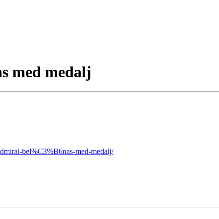
as med medalj
etadmiral-bel%C3%B6nas-med-medalj/