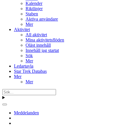
Kalender
Riktlinjer
Staben
Aktiva användare
Mer
Aktivitet
All aktivitet
Mina aktivitetsflöden
Oläst innehåll
Innehåll jag startat
Sök
Mer
Ledartavla
Star Trek Databas
Mer
Mer
Meddelanden