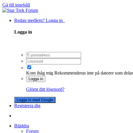
Gå till innehåll
Redan medlem? Logga in
Logga in
Kom ihåg mig
Rekommenderas inte på datorer som dela
Logga in
Glömt ditt lösenord?
Logga in med Google
Registrera dig
Bläddra
Forum