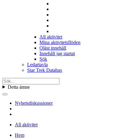
All aktivitet
Mina aktivitetsflöden
Oläst innehåll
Innehåll jag startat
Sök
Ledartavla
Star Trek Databas
Detta ämne
Nyhetsdiskussioner
All aktivitet
Hem