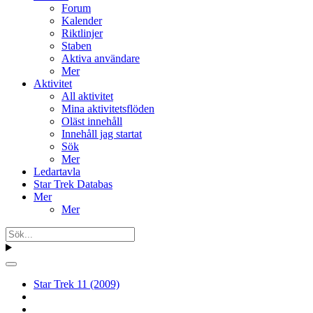
Forum
Kalender
Riktlinjer
Staben
Aktiva användare
Mer
Aktivitet
All aktivitet
Mina aktivitetsflöden
Oläst innehåll
Innehåll jag startat
Sök
Mer
Ledartavla
Star Trek Databas
Mer
Mer
Star Trek 11 (2009)