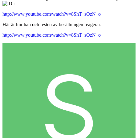
:
http://www.youtube.com/watch?v=8ShT_sOzN_o
Här är hur han och resten av besättningen reagerar:
http://www.youtube.com/watch?v=8ShT_sOzN_o