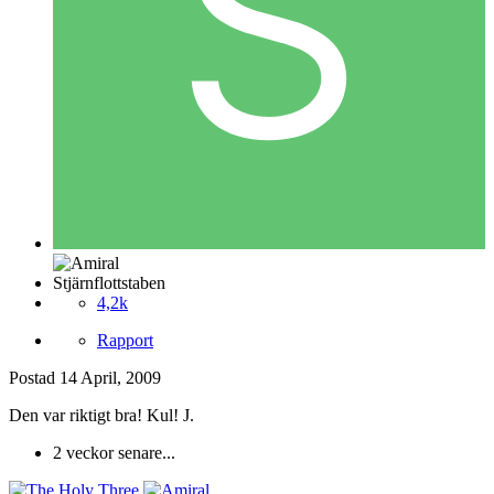
Stjärnflottstaben
4,2k
Rapport
Postad
14 April, 2009
Den var riktigt bra! Kul! J.
2 veckor senare...