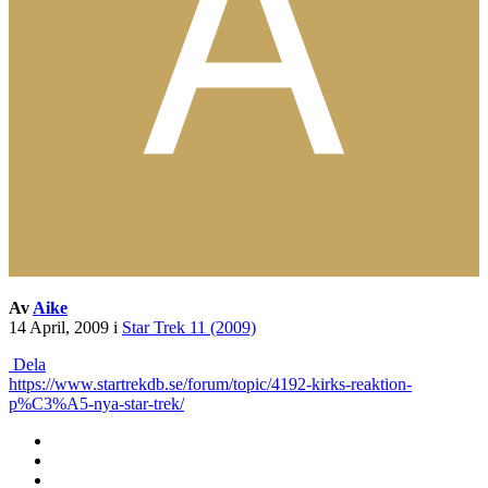
Av
Aike
14 April, 2009
i
Star Trek 11 (2009)
Dela
https://www.startrekdb.se/forum/topic/4192-kirks-reaktion-
p%C3%A5-nya-star-trek/