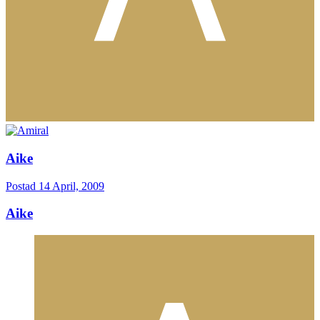
Aike
Postad
14 April, 2009
Aike