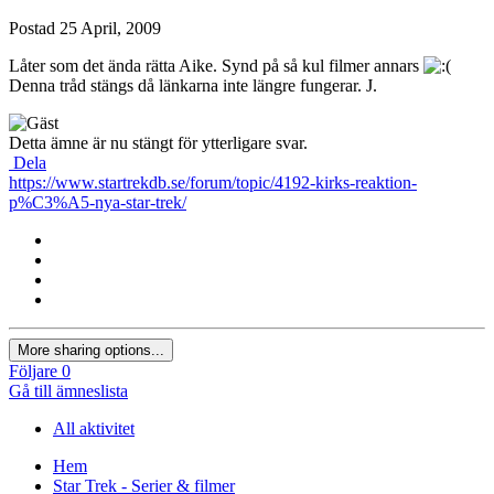
Postad
25 April, 2009
Låter som det ända rätta Aike. Synd på så kul filmer annars
Denna tråd stängs då länkarna inte längre fungerar. J.
Detta ämne är nu stängt för ytterligare svar.
Dela
https://www.startrekdb.se/forum/topic/4192-kirks-reaktion-
p%C3%A5-nya-star-trek/
More sharing options...
Följare
0
Gå till ämneslista
All aktivitet
Hem
Star Trek - Serier & filmer