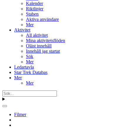
Kalender
Riktlinjer
Staben
Aktiva användare
Mer
Aktivitet
All aktivitet
Mina aktivitetsflöden
Oläst innehåll
Innehåll jag startat
Sök
Mer
Ledartavla
Star Trek Databas
Mer
Mer
Filmer