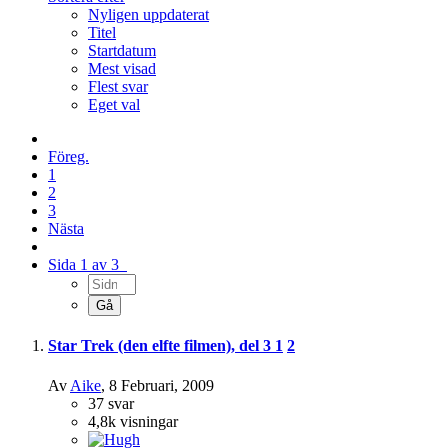
Nyligen uppdaterat
Titel
Startdatum
Mest visad
Flest svar
Eget val
Föreg.
1
2
3
Nästa
Sida 1 av 3
Star Trek (den elfte filmen), del 3
1
2
Av
Aike
,
8 Februari, 2009
37
svar
4,8k
visningar