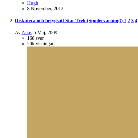
Hugh
8 November, 2012
Diskutera och betygsätt Star Trek (Spoilervarning!)
1
2
3
4
Av
Aike
,
5 Maj, 2009
168
svar
20k
visningar