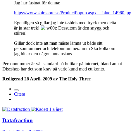
Jag har fastnat för denna:
https://www.shirtstore.se/ProductPopup.aspx..._blue_14960.jp
Egentligen så gillar jag inte t-shirts med tryck men detta
är ju star trek!
Dessutom är den snygg och
stilren!
Gillar dock inte att man måste lämna ut både sitt
personnummer och telefonnummer..hmm Ska kolla om
jag hittar den någon annanstans.
Personnummer är väl standard på butiker på internet, bland annat
Discshop har det som krav på varje kund med ett konto.
Redigerad
28 April, 2009
av The Holy Three
Citera
Datafraction