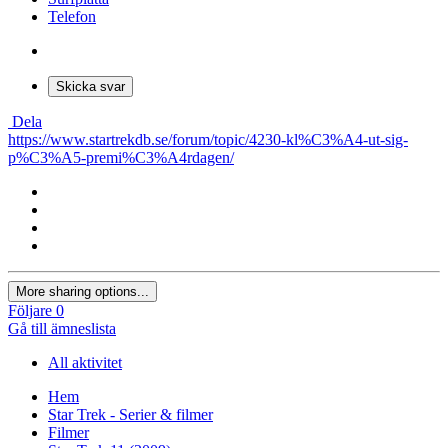
Telefon
Skicka svar
Dela
https://www.startrekdb.se/forum/topic/4230-kl%C3%A4-ut-sig-
p%C3%A5-premi%C3%A4rdagen/
More sharing options...
Följare
0
Gå till ämneslista
All aktivitet
Hem
Star Trek - Serier & filmer
Filmer