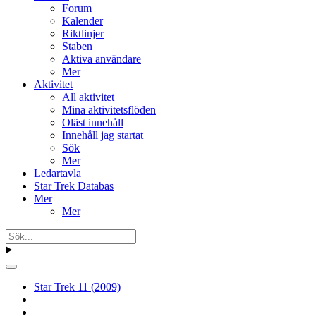
Forum
Kalender
Riktlinjer
Staben
Aktiva användare
Mer
Aktivitet
All aktivitet
Mina aktivitetsflöden
Oläst innehåll
Innehåll jag startat
Sök
Mer
Ledartavla
Star Trek Databas
Mer
Mer
Star Trek 11 (2009)