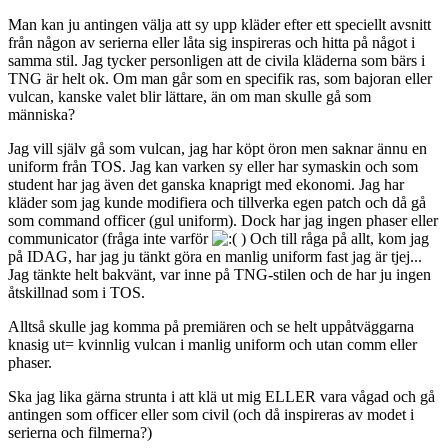
Man kan ju antingen välja att sy upp kläder efter ett speciellt avsnitt
från någon av serierna eller låta sig inspireras och hitta på något i
samma stil. Jag tycker personligen att de civila kläderna som bärs i
TNG är helt ok. Om man går som en specifik ras, som bajoran eller
vulcan, kanske valet blir lättare, än om man skulle gå som
människa?
Jag vill själv gå som vulcan, jag har köpt öron men saknar ännu en
uniform från TOS. Jag kan varken sy eller har symaskin och som
student har jag även det ganska knaprigt med ekonomi. Jag har
kläder som jag kunde modifiera och tillverka egen patch och då gå
som command officer (gul uniform). Dock har jag ingen phaser eller
communicator (fråga inte varför
) Och till råga på allt, kom jag
på IDAG, har jag ju tänkt göra en manlig uniform fast jag är tjej...
Jag tänkte helt bakvänt, var inne på TNG-stilen och de har ju ingen
åtskillnad som i TOS.
Alltså skulle jag komma på premiären och se helt uppåtväggarna
knasig ut= kvinnlig vulcan i manlig uniform och utan comm eller
phaser.
Ska jag lika gärna strunta i att klä ut mig ELLER vara vågad och gå
antingen som officer eller som civil (och då inspireras av modet i
serierna och filmerna?)