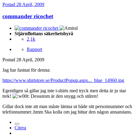
Postad
28 April, 2009
commander ricochet
Stjärnflottans säkerhetsbyrå
2,1k
Rapport
Postad
28 April, 2009
Jag har fastnat för denna:
https://www.shirtstore.se/ProductPopup.aspx..._blue_14960.jpg
Egentligen så gillar jag inte t-shirts med tryck men detta är ju star
trek!
Dessutom är den snygg och stilren!
Gillar dock inte att man måste lämna ut både sitt personnummer och
telefonnummer..hmm Ska kolla om jag hittar den någon annanstans.
Citera