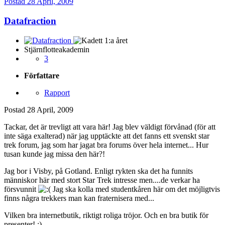
Postad
28 April, 2009
Datafraction
Stjärnflotteakademin
3
Författare
Rapport
Postad
28 April, 2009
Tackar, det är trevligt att vara här! Jag blev väldigt förvånad (för att
inte säga exalterad) när jag upptäckte att det fanns ett svenskt star
trek forum, jag som har jagat bra forums över hela internet... Hur
tusan kunde jag missa den här?!
Jag bor i Visby, på Gotland. Enligt rykten ska det ha funnits
människor här med stort Star Trek intresse men....de verkar ha
försvunnit
Jag ska kolla med studentkåren här om det möjligtvis
finns några trekkers man kan fraternisera med...
Vilken bra internetbutik, riktigt roliga tröjor. Och en bra butik för
presenter! ;)