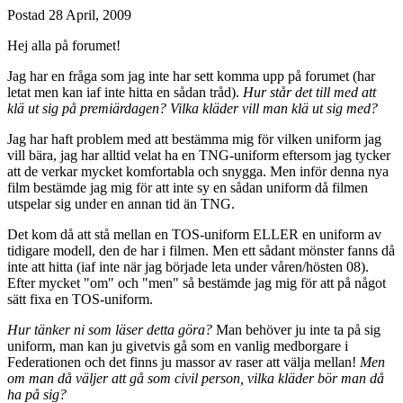
Postad
28 April, 2009
Hej alla på forumet!
Jag har en fråga som jag inte har sett komma upp på forumet (har
letat men kan iaf inte hitta en sådan tråd).
Hur står det till med att
klä ut sig på premiärdagen? Vilka kläder vill man klä ut sig med?
Jag har haft problem med att bestämma mig för vilken uniform jag
vill bära, jag har alltid velat ha en TNG-uniform eftersom jag tycker
att de verkar mycket komfortabla och snygga. Men inför denna nya
film bestämde jag mig för att inte sy en sådan uniform då filmen
utspelar sig under en annan tid än TNG.
Det kom då att stå mellan en TOS-uniform ELLER en uniform av
tidigare modell, den de har i filmen. Men ett sådant mönster fanns då
inte att hitta (iaf inte när jag började leta under våren/hösten 08).
Efter mycket "om" och "men" så bestämde jag mig för att på något
sätt fixa en TOS-uniform.
Hur tänker ni som läser detta göra?
Man behöver ju inte ta på sig
uniform, man kan ju givetvis gå som en vanlig medborgare i
Federationen och det finns ju massor av raser att välja mellan!
Men
om man då väljer att gå som civil person, vilka kläder bör man då
ha på sig?