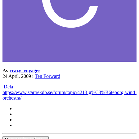
Av
crazy_voyager
24 April, 2009
i
Ten Forward
Dela
https://www.startrekdb.se/forum/topic/4213-g%C3%B6teborg-wind-
orchestra/