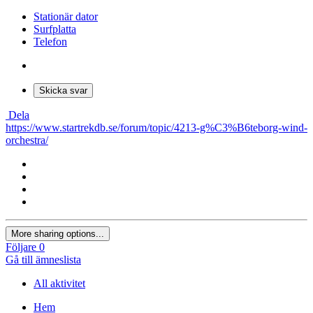
Stationär dator
Surfplatta
Telefon
Skicka svar
Dela
https://www.startrekdb.se/forum/topic/4213-g%C3%B6teborg-wind-
orchestra/
More sharing options...
Följare
0
Gå till ämneslista
All aktivitet
Hem