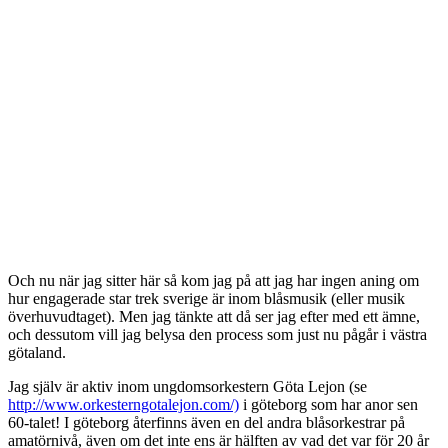
Och nu när jag sitter här så kom jag på att jag har ingen aning om
hur engagerade star trek sverige är inom blåsmusik (eller musik
överhuvudtaget). Men jag tänkte att då ser jag efter med ett ämne,
och dessutom vill jag belysa den process som just nu pågår i västra
götaland.
Jag själv är aktiv inom ungdomsorkestern Göta Lejon (se
http://www.orkesterngotalejon.com/)
i göteborg som har anor sen
60-talet! I göteborg återfinns även en del andra blåsorkestrar på
amatörnivå, även om det inte ens är hälften av vad det var för 20 år