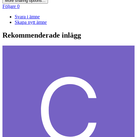
More sharing options...
Följare
0
Svara i ämne
Skapa nytt ämne
Rekommenderade inlägg