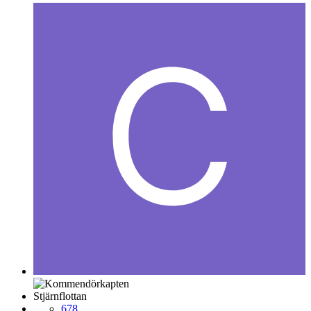
Stjärnflottan
678