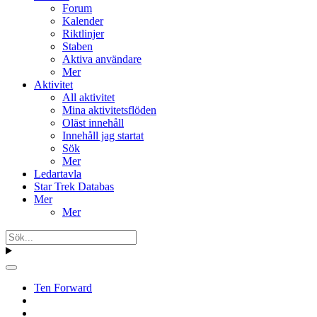
Forum
Kalender
Riktlinjer
Staben
Aktiva användare
Mer
Aktivitet
All aktivitet
Mina aktivitetsflöden
Oläst innehåll
Innehåll jag startat
Sök
Mer
Ledartavla
Star Trek Databas
Mer
Mer
Ten Forward