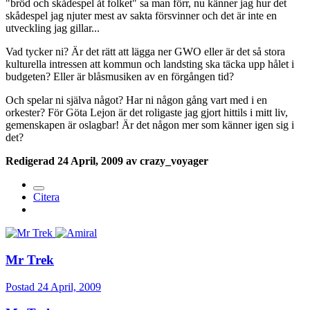
"bröd och skådespel åt folket" sa man förr, nu känner jag hur det
skådespel jag njuter mest av sakta försvinner och det är inte en
utveckling jag gillar...
Vad tycker ni? Är det rätt att lägga ner GWO eller är det så stora
kulturella intressen att kommun och landsting ska täcka upp hålet i
budgeten? Eller är blåsmusiken av en förgången tid?
Och spelar ni själva något? Har ni någon gång vart med i en
orkester? För Göta Lejon är det roligaste jag gjort hittils i mitt liv,
gemenskapen är oslagbar! Är det någon mer som känner igen sig i
det?
Redigerad
24 April, 2009
av crazy_voyager
Citera
Mr Trek
Postad
24 April, 2009