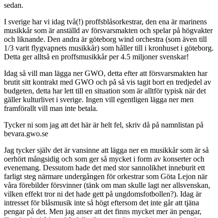
sedan.
I sverige har vi idag två(!) proffsblåsorkestrar, den ena är marinens
musikkår som är anställd av försvarsmakten och spelar på högvakter
och liknande. Den andra är göteborg wind orchestra (som även till
1/3 varit flygvapnets musikkår) som håller till i kronhuset i göteborg.
Detta ger alltså en proffsmusikkår per 4.5 miljoner svenskar!
Idag så vill man lägga ner GWO, detta efter att försvarsmakten har
brutit sitt kontrakt med GWO och på så vis tagit bort en tredjedel av
budgeten, detta har lett till en situation som är alltför typisk när det
gäller kulturlivet i sverige. Ingen vill egentligen lägga ner men
framförallt vill man inte betala.
Tycker ni som jag att det här är helt fel, skriv då på namnlistan på
bevara.gwo.se
Jag tycker själv det är vansinne att lägga ner en musikkår som är så
oerhört mångsidig och som ger så mycket i form av konserter och
evenemang. Dessutom hade det med stor sannolikhet inneburit ett
farligt steg närmare undergången för orkestrar som Göta Lejon när
våra förebilder försvinner (tänk om man skulle lagt ner allsvenskan,
vilken effekt tror ni det hade gett på ungdomsfotbollen?). Idag är
intresset för blåsmusik inte så högt eftersom det inte går att tjäna
pengar på det. Men jag anser att det finns mycket mer än pengar,