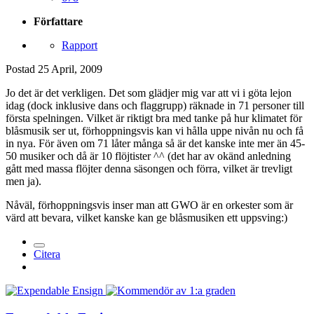
Författare
Rapport
Postad
25 April, 2009
Jo det är det verkligen. Det som glädjer mig var att vi i göta lejon
idag (dock inklusive dans och flaggrupp) räknade in 71 personer till
första spelningen. Vilket är riktigt bra med tanke på hur klimatet för
blåsmusik ser ut, förhoppningsvis kan vi hålla uppe nivån nu och få
in nya. För även om 71 låter många så är det kanske inte mer än 45-
50 musiker och då är 10 flöjtister ^^ (det har av okänd anledning
gått med massa flöjter denna säsongen och förra, vilket är trevligt
men ja).
Nåväl, förhoppningsvis inser man att GWO är en orkester som är
värd att bevara, vilket kanske kan ge blåsmusiken ett uppsving:)
Citera