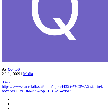
Av
Qo'noS
2 Juli, 2009
i
Media
Dela
https://www.startrekdb.se/forum/topic/4435-tv%C3%A5-star-trek-
boxar-f%C3%B6r-499-kr-p%C3%A5-cdon/