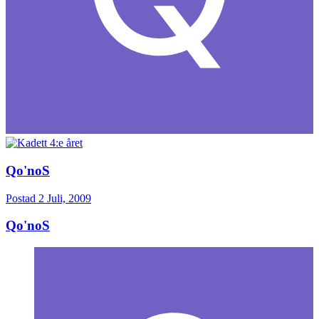
Qo'noS
Postad
2 Juli, 2009
Qo'noS