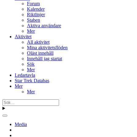
Forum
Kalender
Riktlinjer
Staben
Aktiva användare
Mer
Aktivitet
All aktivitet
Mina aktivitetsflöden
Oläst innehåll
Innehåll jag startat
Sök
Mer
Ledartavla
Star Trek Databas
Mer
Mer
Media