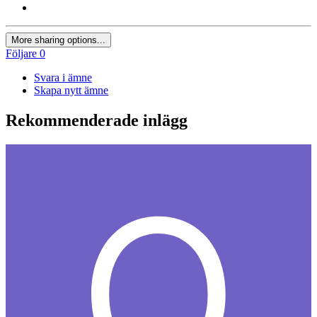
More sharing options...
Följare
0
Svara i ämne
Skapa nytt ämne
Rekommenderade inlägg