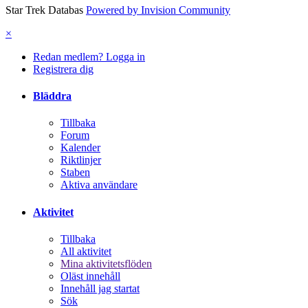
Star Trek Databas
Powered by Invision Community
×
Redan medlem? Logga in
Registrera dig
Bläddra
Tillbaka
Forum
Kalender
Riktlinjer
Staben
Aktiva användare
Aktivitet
Tillbaka
All aktivitet
Mina aktivitetsflöden
Oläst innehåll
Innehåll jag startat
Sök