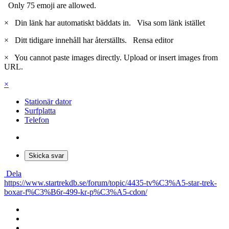
Only 75 emoji are allowed.
×
Din länk har automatiskt bäddats in.
Visa som länk istället
×
Ditt tidigare innehåll har återställts.
Rensa editor
×
You cannot paste images directly. Upload or insert images from
URL.
×
Stationär dator
Surfplatta
Telefon
Skicka svar
Dela
https://www.startrekdb.se/forum/topic/4435-tv%C3%A5-star-trek-
boxar-f%C3%B6r-499-kr-p%C3%A5-cdon/