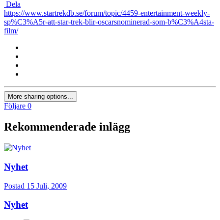
Dela
https://www.startrekdb.se/forum/topic/4459-entertainment-weekly-
sp%C3%A5r-att-star-trek-blir-oscarsnominerad-som-b%C3%A4sta-
film/
More sharing options...
Följare
0
Rekommenderade inlägg
Nyhet
Postad
15 Juli, 2009
Nyhet