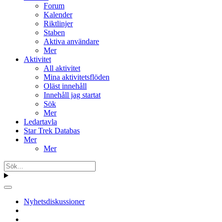
Forum
Kalender
Riktlinjer
Staben
Aktiva användare
Mer
Aktivitet
All aktivitet
Mina aktivitetsflöden
Oläst innehåll
Innehåll jag startat
Sök
Mer
Ledartavla
Star Trek Databas
Mer
Mer
Nyhetsdiskussioner