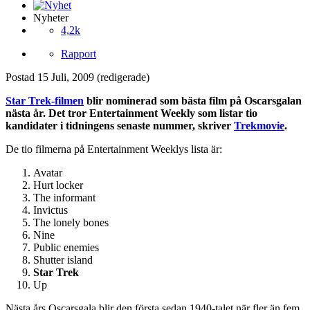
Nyheter
4,2k
Rapport
Postad
15 Juli, 2009
(redigerade)
Star Trek-filmen
blir nominerad som bästa film på Oscarsgalan
nästa år. Det tror Entertainment Weekly som listar tio
kandidater i tidningens senaste nummer, skriver
Trekmovie
.
De tio filmerna på Entertainment Weeklys lista är:
Avatar
Hurt locker
The informant
Invictus
The lonely bones
Nine
Public enemies
Shutter island
Star Trek
Up
Nästa års Oscarsgala blir den första sedan 1940-talet när fler än fem