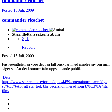
commander ricochet
Postad
15 Juli, 2009
commander ricochet
Stjärnflottans säkerhetsbyrå
2,1k
Rapport
Postad
15 Juli, 2009
Fast egentligen så vore det i så fall önskvärt med mindre jäv om man
säger så. Att det kommer från uppskattande publik.
Dela
https://www.startrekdb.se/forum/topic/4459-entertainment-weekly-
sp%C3%A5r-att-star-trek-blir-oscarsnominerad-som-b%C3%A4sta-
film/