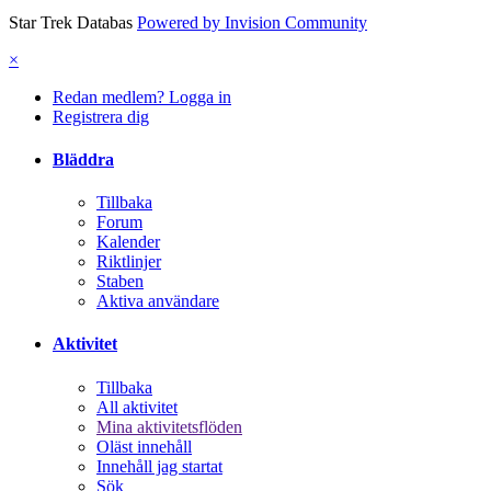
Star Trek Databas
Powered by Invision Community
×
Redan medlem? Logga in
Registrera dig
Bläddra
Tillbaka
Forum
Kalender
Riktlinjer
Staben
Aktiva användare
Aktivitet
Tillbaka
All aktivitet
Mina aktivitetsflöden
Oläst innehåll
Innehåll jag startat
Sök