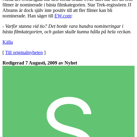
filmer är nominerade i bästa filmkategorien. Star Trek-regissören JJ
Abrams är dock själv inte positiv till att fler filmer kan bli
nominerade. Han säger till
EW.com
:
- Varför stanna vid tio? Det borde vara hundra nomineringar i
bästa filmkategorien, och galan skulle kunna hålla på hela veckan.
Källa
[
Till originalnyheten
]
Redigerad
7 Augusti, 2009
av Nyhet