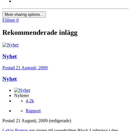
More sharing options...
Följare
0
Rekommenderade inlägg
Nyhet
Postad
21 Augusti, 2009
Nyhet
Nyheter
4,2k
Rapport
Postad
21 Augusti, 2009
(redigerade)
LeVar Burton
ger rösten till superhjälten Black Lightning i den