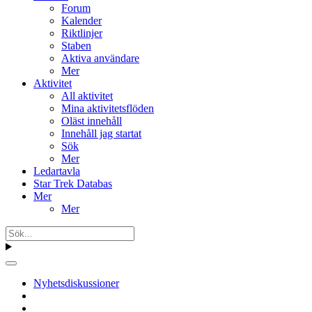
Forum
Kalender
Riktlinjer
Staben
Aktiva användare
Mer
Aktivitet
All aktivitet
Mina aktivitetsflöden
Oläst innehåll
Innehåll jag startat
Sök
Mer
Ledartavla
Star Trek Databas
Mer
Mer
Nyhetsdiskussioner