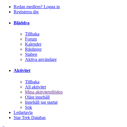
Redan medlem? Logga in
Registrera dig
Bläddra
Tillbaka
Forum
Kalender
Riktlinjer
Staben
Aktiva användare
Aktivitet
Tillbaka
All aktivitet
Mina aktivitetsflöden
Oläst innehåll
Innehåll jag startat
Sök
Ledartavla
Star Trek Databas