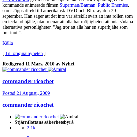
kommande animerade filmen
Superman/Batman: Public Enemies
,
som släpps direkt till amerikansk DVD och Blu-ray den 29
september. Han säger att det inte var särskilt svårt att inta rollen som
en tecknad hjälte, utan menar att alla har möjligheten att anta sådana
alternativa personligheter. "Jag tror att alla har en superhjälte som
bor inuti".
Källa
[
Till originalnyheten
]
Redigerad
11 Mars, 2010
av Nyhet
commander ricochet
Postad
21 Augusti, 2009
commander ricochet
Stjärnflottans säkerhetsbyrå
2,1k