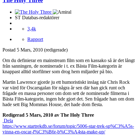
The Holy Three
ST Databas-redaktörer
3,4k
Rapport
Postad
5 Mars, 2010
(redigerade)
Om du definierar en mainstream film som en kassako så är det långt
från sanningen, de nominerade i t. ex Bästa Film-kategorin är
knappast alltid storfilmer som drog hem miljarder på bio.
Martin Lawrence gjorde ju ett humoristiskt inslag när Chris Rock
var värd för Oscarsgalan för några år sen där han gick runt och
frågade en massa personer om dom sett de nominerade filmerna i
Bästa Film-kategorin, ingen hde gjort det. Sen frågade han om dom
hade sett Big Mommas House, det hade dom flesta.
Redigerad
5 Mars, 2010
av The Holy Three
Dela
https://www.startrekdb.se/forum/topic/5006-star-trek-sp%C3%A5s-
vinna-en-oscar-f%C3%B6r-b%C3%A4sta-make-up/