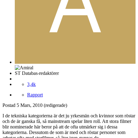
ST Databas-redaktörer
3,4k
Rapport
Postad
5 Mars, 2010
(redigerade)
I de tekniska kategorierna är det ju yrkesmän och kvinnor som röstar
och de är ganska få, så mainstream spelar liten roll. Att stora filmer
blir nominerade här beror på att de ofta utmärker sig i dessa
kategorierna. Dessutom de som är med och röstar personer som
arbetar ofta med storfilmer, så åter igen gynnas de.