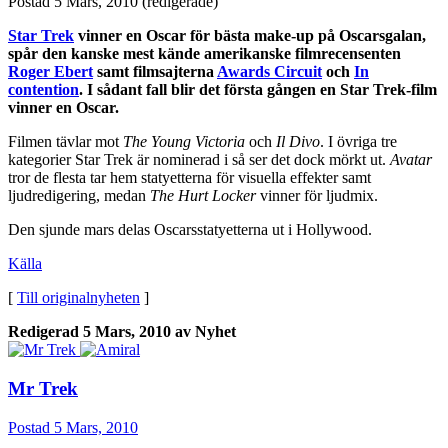
Postad
5 Mars, 2010
(redigerade)
Star Trek
vinner en Oscar för bästa make-up på Oscarsgalan,
spår den kanske mest kände amerikanske filmrecensenten
Roger Ebert
samt filmsajterna
Awards Circuit
och
In
contention
. I sådant fall blir det första gången en Star Trek-film
vinner en Oscar.
Filmen tävlar mot
The Young Victoria
och
Il Divo
. I övriga tre
kategorier Star Trek är nominerad i så ser det dock mörkt ut.
Avatar
tror de flesta tar hem statyetterna för visuella effekter samt
ljudredigering, medan
The Hurt Locker
vinner för ljudmix.
Den sjunde mars delas Oscarsstatyetterna ut i Hollywood.
Källa
[
Till originalnyheten
]
Redigerad
5 Mars, 2010
av Nyhet
Mr Trek
Postad
5 Mars, 2010