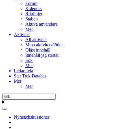
Forum
Kalender
Riktlinjer
Staben
Aktiva användare
Mer
Aktivitet
All aktivitet
Mina aktivitetsflöden
Oläst innehåll
Innehåll jag startat
Sök
Mer
Ledartavla
Star Trek Databas
Mer
Mer
Nyhetsdiskussioner