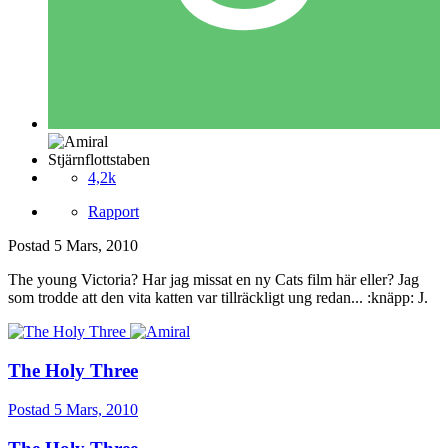
Stjärnflottstaben
4,2k
Rapport
Postad
5 Mars, 2010
The young Victoria? Har jag missat en ny Cats film här eller? Jag
som trodde att den vita katten var tillräckligt ung redan... :knäpp: J.
The Holy Three
Postad
5 Mars, 2010