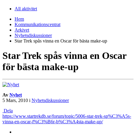
All aktivitet
Hem
Kommunikationscentrat
Arkivet
Nyhetsdiskussioner
Star Trek spås vinna en Oscar för bästa make-up
Star Trek spås vinna en Oscar
för bästa make-up
Av
Nyhet
5 Mars, 2010
i
Nyhetsdiskussioner
Dela
https://www.startrekdb.se/forum/topic/5006-star-trek-sp%C3%A5s-
vinna-en-oscar-f%C3%B6r-b%C3%A4sta-make-up/