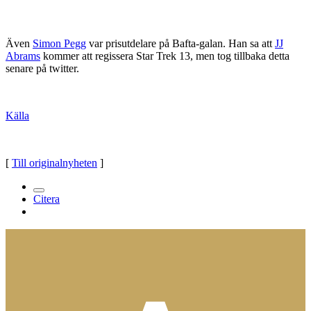
Även
Simon Pegg
var prisutdelare på Bafta-galan. Han sa att
JJ
Abrams
kommer att regissera Star Trek 13, men tog tillbaka detta
senare på twitter.
Källa
[
Till originalnyheten
]
Citera