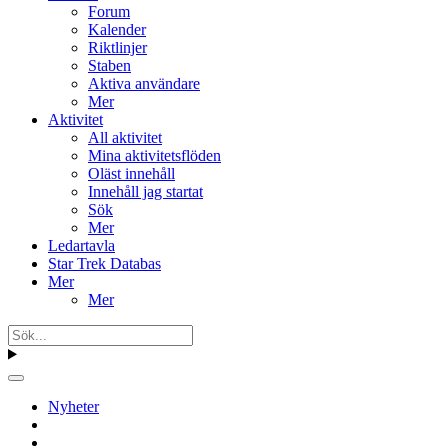
Forum
Kalender
Riktlinjer
Staben
Aktiva användare
Mer
Aktivitet
All aktivitet
Mina aktivitetsflöden
Oläst innehåll
Innehåll jag startat
Sök
Mer
Ledartavla
Star Trek Databas
Mer
Mer
Nyheter