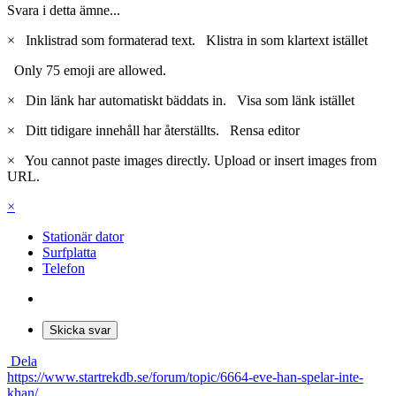
Svara i detta ämne...
×
Inklistrad som formaterad text.
Klistra in som klartext istället
Only 75 emoji are allowed.
×
Din länk har automatiskt bäddats in.
Visa som länk istället
×
Ditt tidigare innehåll har återställts.
Rensa editor
×
You cannot paste images directly. Upload or insert images from
URL.
×
Stationär dator
Surfplatta
Telefon
Skicka svar
Dela
https://www.startrekdb.se/forum/topic/6664-eve-han-spelar-inte-
khan/