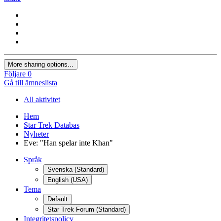
More sharing options...
Följare
0
Gå till ämneslista
All aktivitet
Hem
Star Trek Databas
Nyheter
Eve: "Han spelar inte Khan"
Språk
Svenska (Standard)
English (USA)
Tema
Default
Star Trek Forum (Standard)
Integritetspolicy