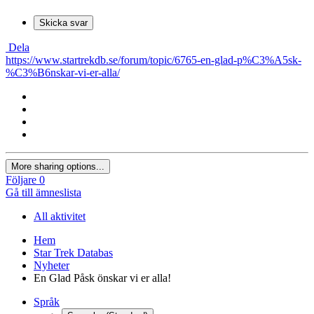
Skicka svar
Dela
https://www.startrekdb.se/forum/topic/6765-en-glad-p%C3%A5sk-
%C3%B6nskar-vi-er-alla/
More sharing options...
Följare
0
Gå till ämneslista
All aktivitet
Hem
Star Trek Databas
Nyheter
En Glad Påsk önskar vi er alla!
Språk