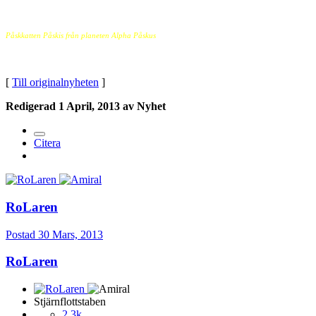
Påskkatten Påskis från planeten Alpha Påskus
[
Till originalnyheten
]
Redigerad
1 April, 2013
av Nyhet
Citera
RoLaren
Postad
30 Mars, 2013
RoLaren
Stjärnflottstaben
2,3k