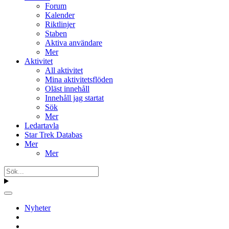
Forum
Kalender
Riktlinjer
Staben
Aktiva användare
Mer
Aktivitet
All aktivitet
Mina aktivitetsflöden
Oläst innehåll
Innehåll jag startat
Sök
Mer
Ledartavla
Star Trek Databas
Mer
Mer
Nyheter