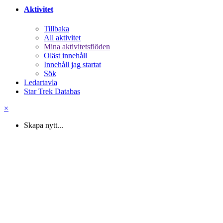
Aktivitet
Tillbaka
All aktivitet
Mina aktivitetsflöden
Oläst innehåll
Innehåll jag startat
Sök
Ledartavla
Star Trek Databas
×
Skapa nytt...