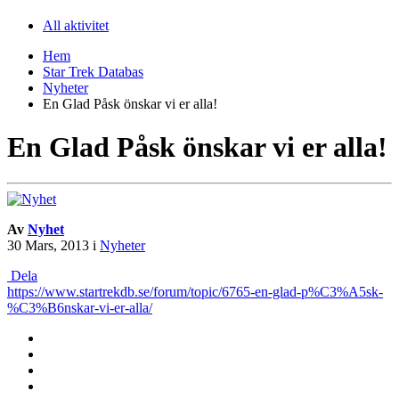
All aktivitet
Hem
Star Trek Databas
Nyheter
En Glad Påsk önskar vi er alla!
En Glad Påsk önskar vi er alla!
Av
Nyhet
30 Mars, 2013
i
Nyheter
Dela
https://www.startrekdb.se/forum/topic/6765-en-glad-p%C3%A5sk-
%C3%B6nskar-vi-er-alla/