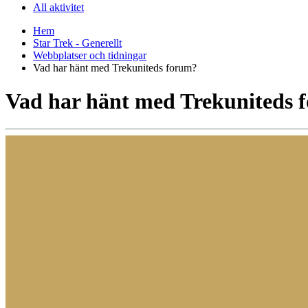
All aktivitet
Hem
Star Trek - Generellt
Webbplatser och tidningar
Vad har hänt med Trekuniteds forum?
Vad har hänt med Trekuniteds 