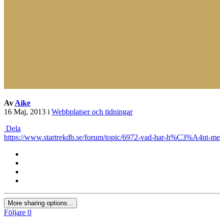
Av
Aike
16 Maj, 2013
i
Webbplatser och tidningar
Dela
https://www.startrekdb.se/forum/topic/6972-vad-har-h%C3%A4nt-med
More sharing options...
Följare
0