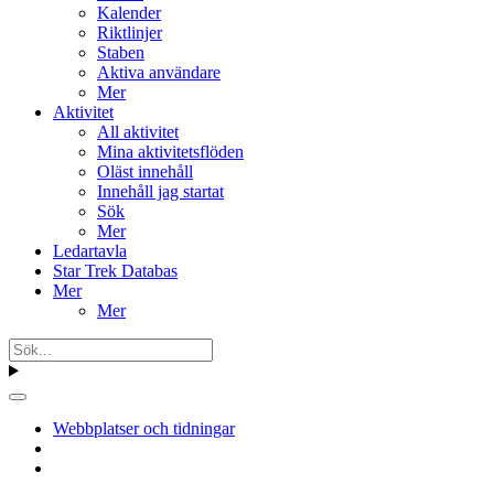
Kalender
Riktlinjer
Staben
Aktiva användare
Mer
Aktivitet
All aktivitet
Mina aktivitetsflöden
Oläst innehåll
Innehåll jag startat
Sök
Mer
Ledartavla
Star Trek Databas
Mer
Mer
Webbplatser och tidningar