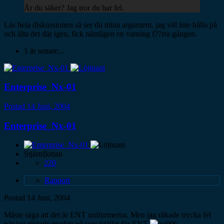
Är du säker? Jag tror du har fel.
Läs hela diskussionen så ser du mina argument, jag vill inte hålla på
och älta det där igen, fick nämligen en varning f??rra gången.
1 år senare...
Enterprise_Nx-01
Postad
14 Juni, 2004
Enterprise_Nx-01
Stjärnflottan
220
Rapport
Postad
14 Juni, 2004
Måste säga att det är ENT uniformerna. Men jag råkade trycka fel
när jag röstade tryckte på voy istället för ENT