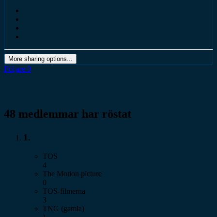
More sharing options...
Följare
0
48 medlemmar har röstat
1.
TOS
4
The Motion picture
0
TOS-filmerna
3
TNG (gamla)