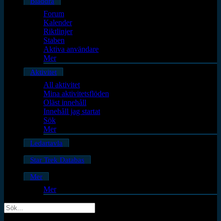
Bläddra
Forum
Kalender
Riktlinjer
Staben
Aktiva användare
Mer
Aktivitet
All aktivitet
Mina aktivitetsflöden
Oläst innehåll
Innehåll jag startat
Sök
Mer
Ledartavla
Star Trek Databas
Mer
Mer