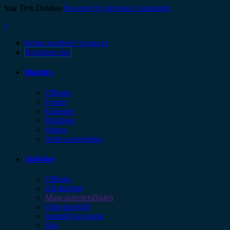
Star Trek Databas
Powered by Invision Community
×
Redan medlem? Logga in
Registrera dig
Bläddra
Tillbaka
Forum
Kalender
Riktlinjer
Staben
Aktiva användare
Aktivitet
Tillbaka
All aktivitet
Mina aktivitetsflöden
Oläst innehåll
Innehåll jag startat
Sök