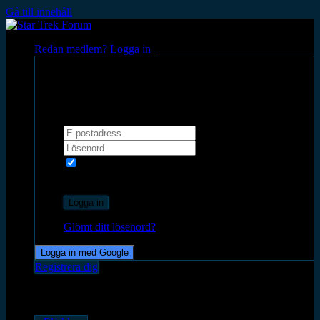
Gå till innehåll
Redan medlem? Logga in
Logga in
Kom ihåg mig
Rekommenderas inte på datorer som
delas med andra
Logga in
Glömt ditt lösenord?
Logga in med Google
Registrera dig