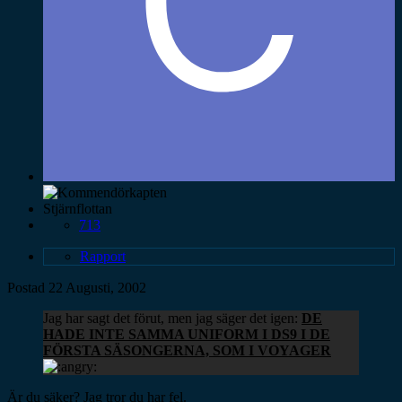
Stjärnflottan
713
Rapport
Postad
22 Augusti, 2002
Jag har sagt det förut, men jag säger det igen:
DE
HADE INTE SAMMA UNIFORM I DS9 I DE
FÖRSTA SÄSONGERNA, SOM I VOYAGER
Är du säker? Jag tror du har fel.