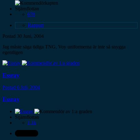
Stjärnflottan
678
Rapport
Postad
30 Juni, 2004
Jag måste säga tidiga TNG, Voy uniformerna är inte så snygga
egentligen
Essray
Postad
6 Juli, 2004
Essray
Stjärnflottan
1,1k
Författare