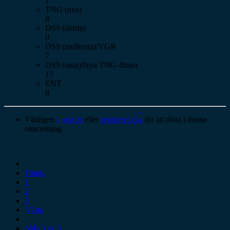
1
TNG (nya)
8
DS9 (äldsta)
0
DS9 (mellesrta)/VGR
7
DS9 (sista)/Nya TNG-filmer
17
ENT
8
Vänligen
logga in
eller
registrera dig
för att rösta i denna
omröstning.
Föreg.
1
2
3
Nästa
Sida 3 av 3