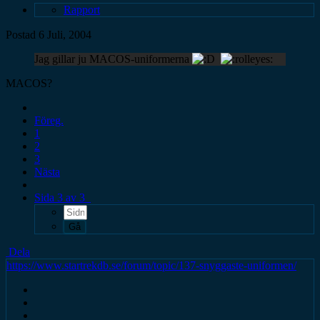
Rapport
Postad
6 Juli, 2004
Jag gillar ju MACOS-uniformerna
MACOS?
Föreg.
1
2
3
Nästa
Sida 3 av 3
Dela
https://www.startrekdb.se/forum/topic/137-snyggaste-uniformen/