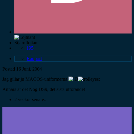
Stjärnflottan
195
Rapport
Postad
16 Juni, 2004
Jag gillar ju MACOS-uniformerna
Annars är det Nog DS9, det sista utförandet
2 veckor senare...