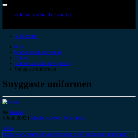
Allmänt om Star Trek (arkiv)
All aktivitet
Hem
Kommunikationscentrat
Arkivet
Allmänt om Star Trek (arkiv)
Snyggaste uniformen
Snyggaste uniformen
Av
Essray
4 Juni, 2002
i
Allmänt om Star Trek (arkiv)
Dela
https://www.startrekdb.se/forum/topic/137-snyggaste-uniformen/