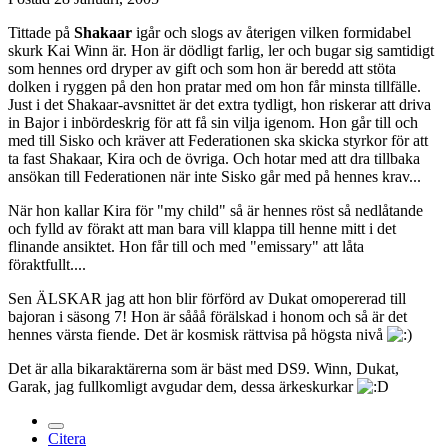
Tittade på
Shakaar
igår och slogs av återigen vilken formidabel
skurk Kai Winn är. Hon är dödligt farlig, ler och bugar sig samtidigt
som hennes ord dryper av gift och som hon är beredd att stöta
dolken i ryggen på den hon pratar med om hon får minsta tillfälle.
Just i det Shakaar-avsnittet är det extra tydligt, hon riskerar att driva
in Bajor i inbördeskrig för att få sin vilja igenom. Hon går till och
med till Sisko och kräver att Federationen ska skicka styrkor för att
ta fast Shakaar, Kira och de övriga. Och hotar med att dra tillbaka
ansökan till Federationen när inte Sisko går med på hennes krav...
När hon kallar Kira för "my child" så är hennes röst så nedlåtande
och fylld av förakt att man bara vill klappa till henne mitt i det
flinande ansiktet. Hon får till och med "emissary" att låta
föraktfullt....
Sen ÄLSKAR jag att hon blir förförd av Dukat omopererad till
bajoran i säsong 7! Hon är sååå förälskad i honom och så är det
hennes värsta fiende. Det är kosmisk rättvisa på högsta nivå
Det är alla bikaraktärerna som är bäst med DS9. Winn, Dukat,
Garak, jag fullkomligt avgudar dem, dessa ärkeskurkar
Citera