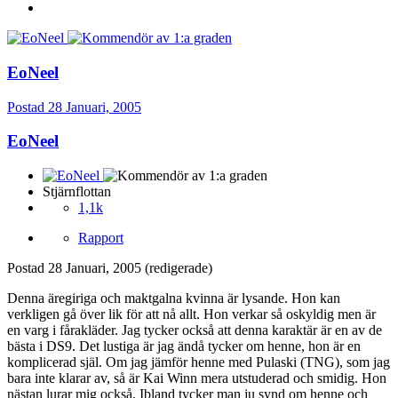
EoNeel
Postad
28 Januari, 2005
EoNeel
Stjärnflottan
1,1k
Rapport
Postad
28 Januari, 2005
(redigerade)
Denna äregiriga och maktgalna kvinna är lysande. Hon kan
verkligen gå över lik för att nå allt. Hon verkar så oskyldig men är
en varg i fårakläder. Jag tycker också att denna karaktär är en av de
bästa i DS9. Det lustiga är jag ändå tycker om henne, hon är en
komplicerad själ. Om jag jämför henne med Pulaski (TNG), som jag
bara inte klarar av, så är Kai Winn mera utstuderad och smidig. Hon
nästan lurar mig också. Ibland tycker man ju synd om henne och