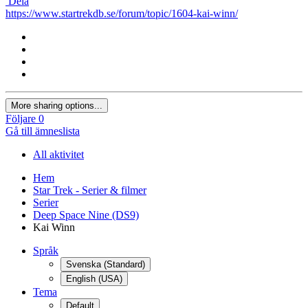
Dela
https://www.startrekdb.se/forum/topic/1604-kai-winn/
More sharing options...
Följare
0
Gå till ämneslista
All aktivitet
Hem
Star Trek - Serier & filmer
Serier
Deep Space Nine (DS9)
Kai Winn
Språk
Svenska (Standard)
English (USA)
Tema
Default