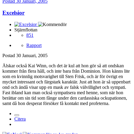
Postad
30 Januari, 2005
Excelsior
Stjärnflottan
851
Rapport
Postad
30 Januari, 2005
Älskar också Kai Winn, och det är kul att hon gör så att ondskan
kommer från flera håll, och inte bara från Dominion. Hon känns lite
som en kvinnlig motsvarighet till Sten Frisk, och är för övrigt en
mycket intressant och färgstark karaktär. Just att hon är så uppenbart
ond och ändå visar upp en mask av falsk välvillighet och sympati.
Fast ibland kan man också sympatisera med henne, som när hon
berättar om sin tid som fånge under den cardassiska ockupationen,
samt då hon desperat försöker få kontakt med profeterna.
Citera