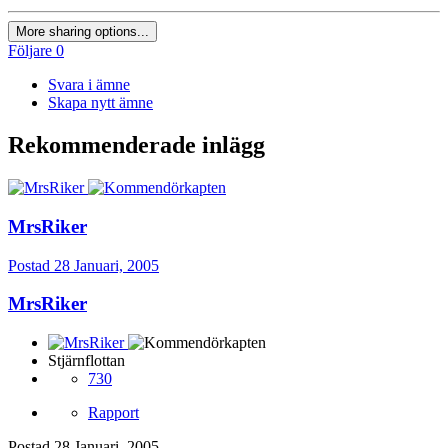
More sharing options...
Följare
0
Svara i ämne
Skapa nytt ämne
Rekommenderade inlägg
MrsRiker
Postad
28 Januari, 2005
MrsRiker
Stjärnflottan
730
Rapport
Postad
28 Januari, 2005