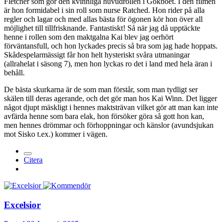
Fletcher som gör den kvinnliga huvudrollen i Gökboet. I den filmen
är hon formidabel i sin roll som nurse Ratched. Hon rider på alla
regler och lagar och med allas bästa för ögonen kör hon över all
möjlighet till tillfrisknande. Fantastiskt! Så när jag då upptäckte
henne i rollen som den maktgalna Kai blev jag oerhört
förväntansfull, och hon lyckades precis så bra som jag hade hoppats.
Skådespelarmässigt får hon helt hysteriskt svåra utmaningar
(allrahelat i säsong 7), men hon lyckas ro det i land med hela äran i
behåll.
De bästa skurkarna är de som man förstår, som man tydligt ser
skälen till deras agerande, och det gör man hos Kai Winn. Det ligger
något djupt mäskligt i hennes maktsträvan vilket gör att man kan inte
avfärda henne som bara elak, hon försöker göra så gott hon kan,
men hennes drömmar och förhoppningar och känslor (avundsjukan
mot Sisko t.ex.) kommer i vägen.
Citera
Excelsior