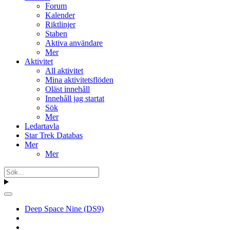
Forum
Kalender
Riktlinjer
Staben
Aktiva användare
Mer
Aktivitet
All aktivitet
Mina aktivitetsflöden
Oläst innehåll
Innehåll jag startat
Sök
Mer
Ledartavla
Star Trek Databas
Mer
Mer
Deep Space Nine (DS9)